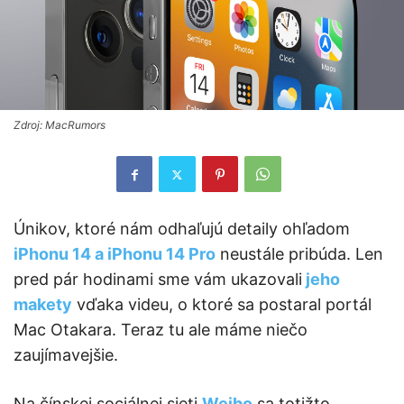
Zdroj: MacRumors
Únikov, ktoré nám odhaľujú detaily ohľadom
iPhonu 14 a iPhonu 14 Pro
neustále pribúda. Len
pred pár hodinami sme vám ukazovali
jeho
makety
vďaka videu, o ktoré sa postaral portál
Mac Otakara. Teraz tu ale máme niečo
zaujímavejšie.
Na čínskej sociálnej sieti
Weibo
sa totižto