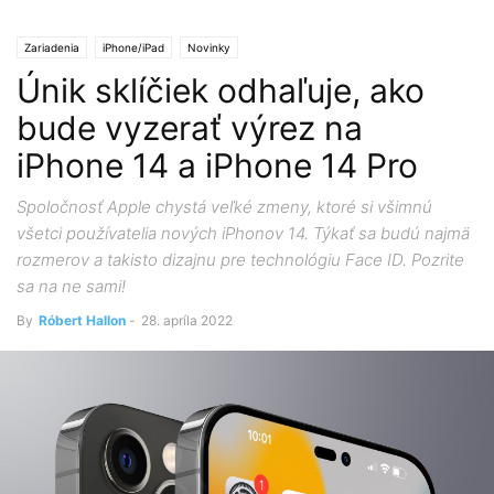
Zariadenia
iPhone/iPad
Novinky
Únik sklíčiek odhaľuje, ako
bude vyzerať výrez na
iPhone 14 a iPhone 14 Pro
Spoločnosť Apple chystá veľké zmeny, ktoré si všimnú
všetci používatelia nových iPhonov 14. Týkať sa budú najmä
rozmerov a takisto dizajnu pre technológiu Face ID. Pozrite
sa na ne sami!
By
Róbert Hallon
-
28. apríla 2022