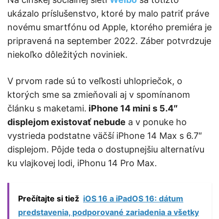
ukázalo príslušenstvo, ktoré by malo patriť práve
novému smartfónu od Apple, ktorého premiéra je
pripravená na september 2022. Záber potvrdzuje
niekoľko dôležitých noviniek.
V prvom rade sú to veľkosti uhlopriečok, o
ktorých sme sa zmieňovali aj v spomínanom
článku s maketami.
iPhone 14 mini s 5.4″
displejom existovať nebude
a v ponuke ho
vystrieda podstatne väčší iPhone 14 Max s 6.7″
displejom. Pôjde teda o dostupnejšiu alternatívu
ku vlajkovej lodi, iPhonu 14 Pro Max.
Prečítajte si tiež
iOS 16 a iPadOS 16: dátum
predstavenia, podporované zariadenia a všetky