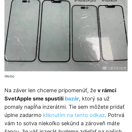
Weibo
Na záver len chceme pripomenúť, že
v rámci
SvetApple sme spustili
bazár
, ktorý sa už
pomaly napĺňa inzerátmi. Tie sem môžete pridať
úplne zadarmo
kliknutím na tento odkaz
. Potrvá
vám to sotva niekoľko sekúnd a zároveň máte
šancu, že váš inzerát budeme zdieľať na našich