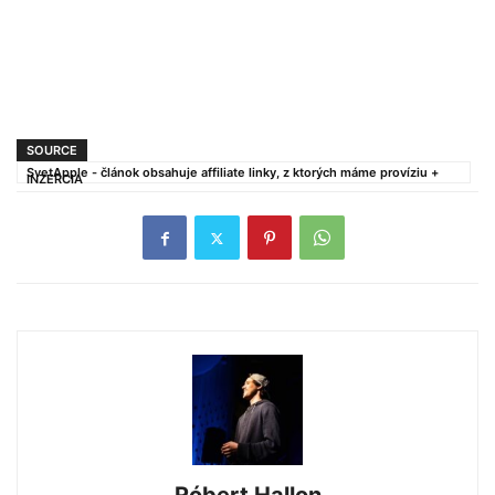
SOURCE
SvetApple - článok obsahuje affiliate linky, z ktorých máme províziu +
INZERCIA