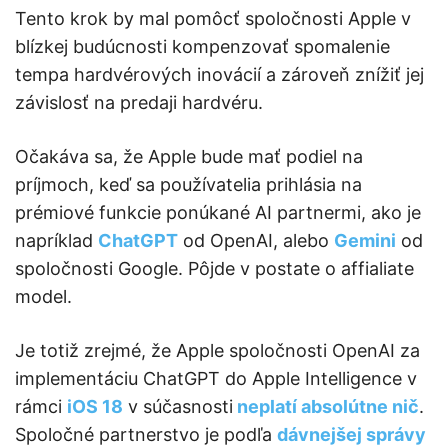
Tento krok by mal pomôcť spoločnosti Apple v
blízkej budúcnosti kompenzovať spomalenie
tempa hardvérových inovácií a zároveň znížiť jej
závislosť na predaji hardvéru.
Očakáva sa, že Apple bude mať podiel na
príjmoch, keď sa používatelia prihlásia na
prémiové funkcie ponúkané AI partnermi, ako je
napríklad
ChatGPT
od OpenAI, alebo
Gemini
od
spoločnosti Google. Pôjde v postate o affialiate
model.
Je totiž zrejmé, že Apple spoločnosti OpenAI za
implementáciu ChatGPT do Apple Intelligence v
rámci
iOS 18
v súčasnosti
neplatí absolútne nič
.
Spoločné partnerstvo je podľa
dávnejšej správy