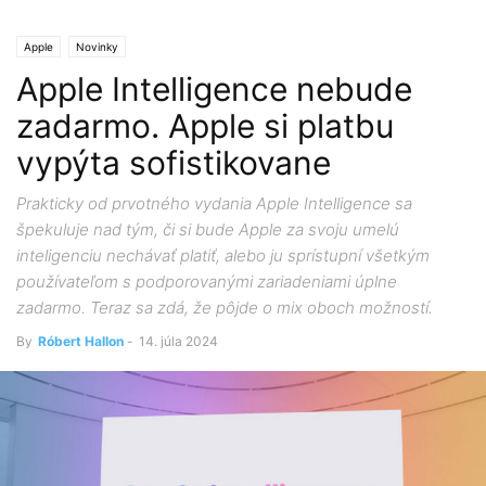
Apple
Novinky
Apple Intelligence nebude
zadarmo. Apple si platbu
vypýta sofistikovane
Prakticky od prvotného vydania Apple Intelligence sa
špekuluje nad tým, či si bude Apple za svoju umelú
inteligenciu nechávať platiť, alebo ju sprístupní všetkým
používateľom s podporovanými zariadeniami úplne
zadarmo. Teraz sa zdá, že pôjde o mix oboch možností.
By
Róbert Hallon
-
14. júla 2024