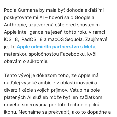
Podľa Gurmana by mala byť dohoda s ďalšími
poskytovateľmi AI – hovorí sa o Google a
Anthropic, uzatvorená ešte pred spustením
Apple Intelligence na jeseň tohto roku v rámci
iOS 18, iPadOS 18 a macOS Sequoia. Zaujímavé
je, že
Apple odmietlo partnerstvo s Meta
,
materskou spoločnosťou Facebooku, kvôli
obavám o súkromie.
Tento vývoj je dôkazom toho, že Apple má
naďalej vysoké ambície v oblasti inovácií a
diverzifikácie svojich príjmov. Vstup na pole
platených AI služieb môže byť len začiatkom
nového smerovania pre túto technologickú
ikonu. Nechajme sa prekvapiť, ako to dopadne a