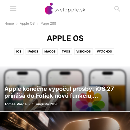
Home
Apple OS
Page 288
APPLE OS
IOS
IPADOS
MACOS
TVOS
VISIONOS
WATCHOS
Apple konečne vypočul prosby: iOS 27
prináša do Fotiek novú funkciu,...
Tomáš Varga
-
5. augusta 2026