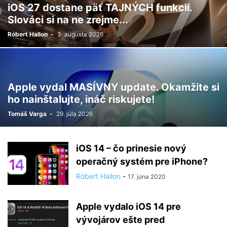
iOS 27 dostane päť TAJNÝCH funkcií.
Slováci si na ne zrejme...
Róbert Hallon
-
3. augusta 2026
Apple vydal MASÍVNY update. Okamžite si
ho nainštalujte, ináč riskujete!
Tomáš Varga
-
29. júla 2026
iOS 14 – čo prinesie nový
operačný systém pre iPhone?
Róbert Hallon
-
17. júna 2020
Apple vydalo iOS 14 pre
vývojárov ešte pred