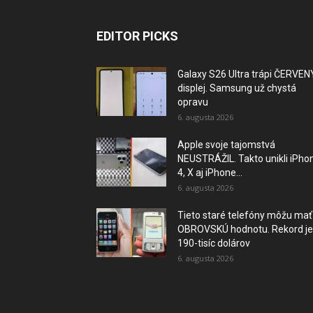
EDITOR PICKS
Galaxy S26 Ultra trápi ČERVEN
displej. Samsung už chystá
opravu
6. augusta 2026
Apple svoje tajomstvá
NEUSTRÁŽIL. Takto unikli iPho
4, X aj iPhone...
6. augusta 2026
Tieto staré telefóny môžu mať
OBROVSKÚ hodnotu. Rekord je
190-tisíc dolárov
6. augusta 2026