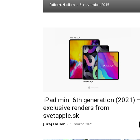
Róbert Hallon
-
5. novembra 2015
iPad mini 6th generation (2021) 
exclusive renders from
svetapple.sk
Juraj Hallon
-
1. marca 2021