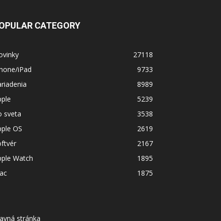
OPULAR CATEGORY
ovinky
27118
Phone/iPad
9733
riadenia
8989
pple
5239
o sveta
3538
pple OS
2619
ftvér
2167
pple Watch
1895
ac
1875
avná stránka