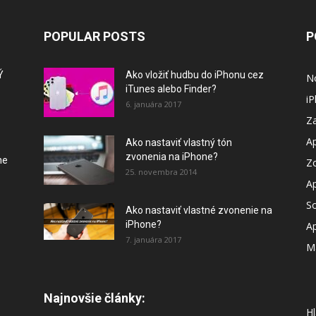
POPULAR POSTS
P
Ý
Ako vložiť hudbu do iPhonu cez
N
iTunes alebo Finder?
i
6. januára 2017
Za
A
Ako nastaviť vlastný tón
zvonenia na iPhone?
ne
Z
25. novembra 2014
A
So
Ako nastaviť vlastné zvonenie na
iPhone?
A
7. januára 2017
M
Najnovšie články:
Hl