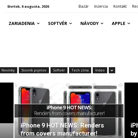
Bazár
Inzercia
Kontakt
Re
štvrtok, 6 augusta, 2026
ZARIADENIA
SOFTVÉR
NÁVODY
APPLE
Novinky
Slovník pojmov
Softvér
Tech zóna
Video
iPhone 9 HOT NEWS: Renders
iP
from covers manufacturer!
by