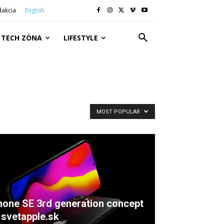
dakcia
English
TECH ZÓNA
LIFESTYLE
MOST POPULAR
hone SE 3rd generation concept
 svetapple.sk