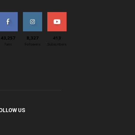
43,257
8,327
413
Fans
Followers
Subscribers
OLLOW US