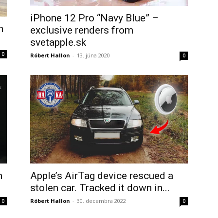
iPhone 12 Pro “Navy Blue” –
h
exclusive renders from
svetapple.sk
0
Róbert Hallon
-
13. júna 2020
0
m
Apple’s AirTag device rescued a
stolen car. Tracked it down in...
Róbert Hallon
-
30. decembra 2022
0
0