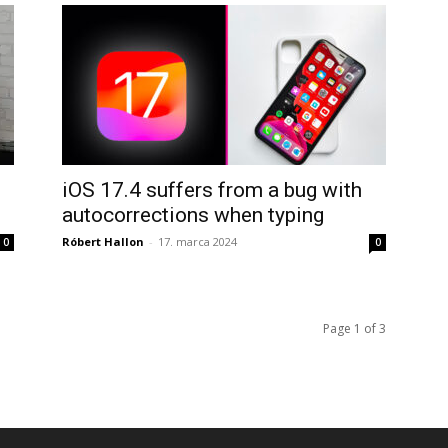
iOS 17.4 suffers from a bug with
autocorrections when typing
Róbert Hallon
-
17. marca 2024
0
0
Page 1 of 3