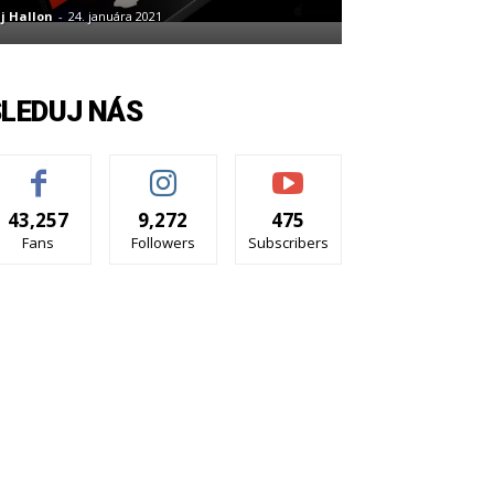
j Hallon
-
24. januára 2021
SLEDUJ NÁS
43,257
9,272
475
Fans
Followers
Subscribers