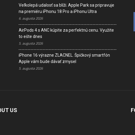
Veľkolepá udalosť sa blíži. Apple Park sa pripravuje
na premiéru iPhonu 18 Pro a iPhonu Ultra
6. augusta 2026
AirPods 4 s ANC kúpite za perfektnú cenu. Využite
to ešte dnes
5. augusta 2026
iPhone 16 výrazne ZLACNEL. Špičkový smartfón
Apple vám bude dávať zmysel
5. augusta 2026
OUT US
F