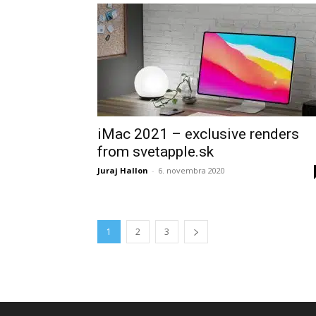
iMac 2021 – exclusive renders
from svetapple.sk
Juraj Hallon
-
6. novembra 2020
1
2
3