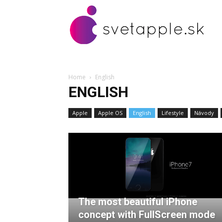
Home
English
ENGLISH
Apple
Apple OS
English
Lifestyle
Návody
The most beautiful iPhone
concept with FullScreen mode