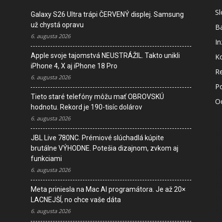
S
Galaxy S26 Ultra trápi ČERVENÝ displej. Samsung
už chystá opravu
B
6. augusta 2026
In
Apple svoje tajomstvá NEUSTRÁŽIL. Takto unikli
K
iPhone 4, X aj iPhone 18 Pro
R
6. augusta 2026
P
Tieto staré telefóny môžu mať OBROVSKÚ
O
hodnotu. Rekord je 190-tisíc dolárov
6. augusta 2026
M
JBL Live 780NC. Prémiové slúchadlá kúpite
s
brutálne VÝHODNE. Potešia dizajnom, zvkom aj
funkciami
6. augusta 2026
I
D
Meta priniesla na Mac AI programátora. Je až 20×
V
LACNEJŠÍ, no chce vaše dáta
K
6. augusta 2026