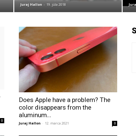
Juraj Hallon
-
19. júla 2018
Jura
–
Does Apple have a problem? The
color disappears from the
aluminum...
0
Juraj Hallon
-
12. marca 2021
0