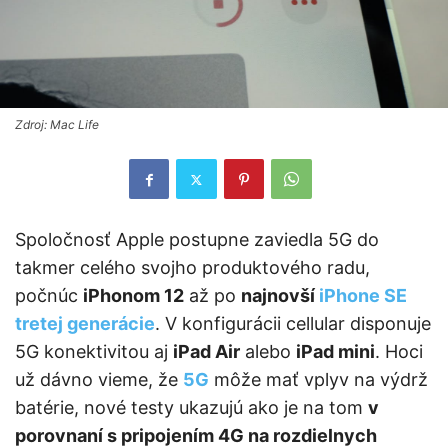
Zdroj: Mac Life
Spoločnosť Apple postupne zaviedla 5G do
takmer celého svojho produktového radu,
počnúc
iPhonom 12
až po
najnovší
iPhone SE
tretej generácie
. V konfigurácii cellular disponuje
5G konektivitou aj
iPad Air
alebo
iPad mini
. Hoci
už dávno vieme, že
5G
môže mať vplyv na výdrž
batérie, nové testy ukazujú ako je na tom
v
porovnaní s pripojením 4G na rozdielnych