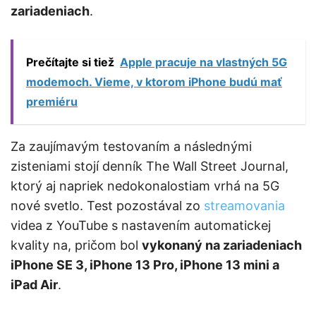
zariadeniach
.
Prečítajte si tiež
Apple pracuje na vlastných 5G
modemoch. Vieme, v ktorom iPhone budú mať
premiéru
Za zaujímavým testovaním a následnými
zisteniami stojí denník The Wall Street Journal,
ktorý aj napriek nedokonalostiam vrhá na 5G
nové svetlo. Test pozostával zo
streamovania
videa z YouTube s nastavením automatickej
kvality na, pričom bol
vykonaný na zariadeniach
iPhone SE 3, iPhone 13 Pro, iPhone 13 mini a
iPad Air
.