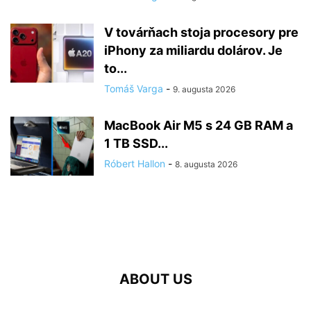
V továrňach stoja procesory pre
iPhony za miliardu dolárov. Je
to...
Tomáš Varga
-
9. augusta 2026
MacBook Air M5 s 24 GB RAM a
1 TB SSD...
Róbert Hallon
-
8. augusta 2026
ABOUT US