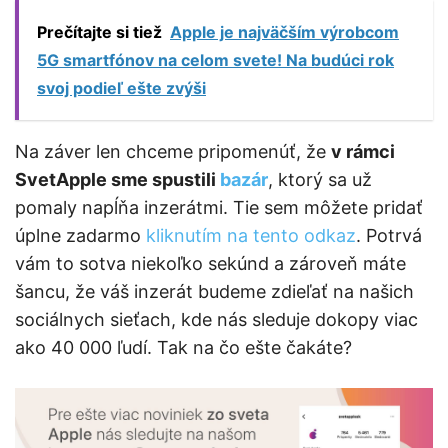
Prečítajte si tiež
Apple je najväčším výrobcom
5G smartfónov na celom svete! Na budúci rok
svoj podieľ ešte zvýši
Na záver len chceme pripomenúť, že
v rámci
SvetApple sme spustili
bazár
, ktorý sa už
pomaly napĺňa inzerátmi. Tie sem môžete pridať
úplne zadarmo
kliknutím na tento odkaz
. Potrvá
vám to sotva niekoľko sekúnd a zároveň máte
šancu, že váš inzerát budeme zdieľať na našich
sociálnych sieťach, kde nás sleduje dokopy viac
ako 40 000 ľudí. Tak na čo ešte čakáte?