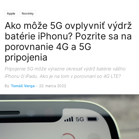
Apple
Novinky
Ako môže 5G ovplyvniť výdrž
batérie iPhonu? Pozrite sa na
porovnanie 4G a 5G
pripojenia
Pripojenie 5G môže výrazne okresať výdrž batérie vášho
iPhonu či iPadu. Ako je na tom v porovnaní so 4G LTE?
By
Tomáš Varga
-
22. marca 2022