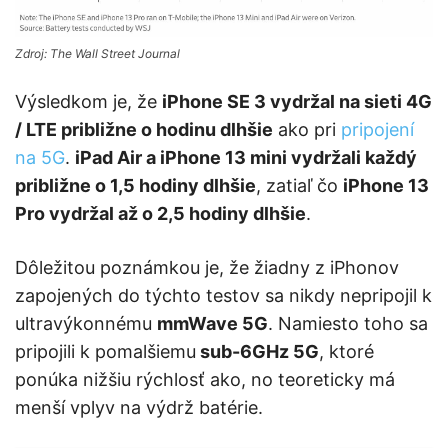
Zdroj: The Wall Street Journal
Výsledkom je, že
iPhone SE 3 vydržal na sieti 4G
/ LTE približne o hodinu dlhšie
ako pri
pripojení
na 5G
.
iPad Air a iPhone 13 mini vydržali každý
približne o 1,5 hodiny dlhšie
, zatiaľ čo
iPhone 13
Pro vydržal až o 2,5 hodiny dlhšie
.
Dôležitou poznámkou je, že žiadny z iPhonov
zapojených do týchto testov sa nikdy nepripojil k
ultravýkonnému
mmWave 5G
. Namiesto toho sa
pripojili k pomalšiemu
sub-6GHz 5G
, ktoré
ponúka nižšiu rýchlosť ako, no teoreticky má
menší vplyv na výdrž batérie.