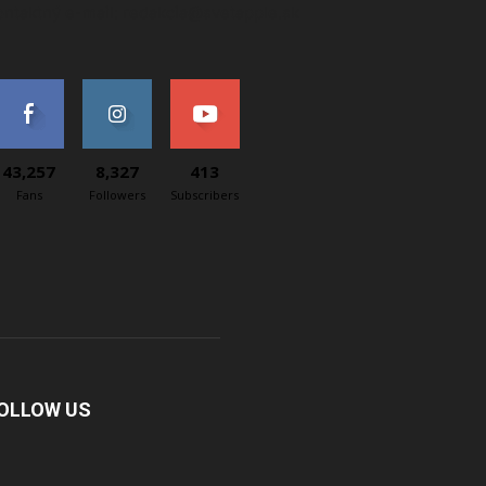
ontaktný e-mail: redakcia@svetapple.sk
43,257
8,327
413
Fans
Followers
Subscribers
OLLOW US