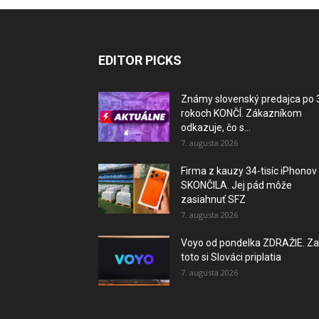
EDITOR PICKS
Známy slovenský predajca po 
rokoch KONČÍ. Zákazníkom
odkazuje, čo s...
7. augusta 2026
Firma z kauzy 34-tisíc iPhonov
SKONČILA. Jej pád môže
zasiahnuť SFZ
7. augusta 2026
Voyo od pondelka ZDRAŽIE. Za
toto si Slováci priplatia
7. augusta 2026