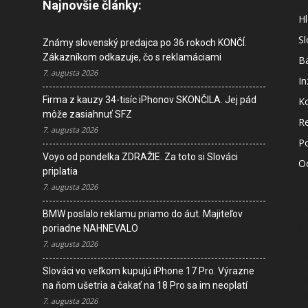
Najnovšie články:
Hl
S
Známy slovenský predajca po 36 rokoch KONČÍ.
Zákazníkom odkazuje, čo s reklamáciami
B
7. augusta 2026
In
Firma z kauzy 34-tisíc iPhonov SKONČILA. Jej pád
K
môže zasiahnuť SFZ
R
7. augusta 2026
P
Voyo od pondelka ZDRAŽIE. Za toto si Slováci
O
priplatia
7. augusta 2026
M
BMW poslalo reklamu priamo do áut. Majiteľov
s
poriadne NAHNEVALO
7. augusta 2026
I
Slováci vo veľkom kupujú iPhone 17 Pro. Výrazne
D
na ňom ušetria a čakať na 18 Pro sa im neoplatí
V
7. augusta 2026