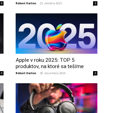
Róbert Hallon
-
25. októbra 2025
0
0
Apple v roku 2025: TOP 5
produktov, na ktoré sa tešíme
Róbert Hallon
-
28. decembra 2024
0
0