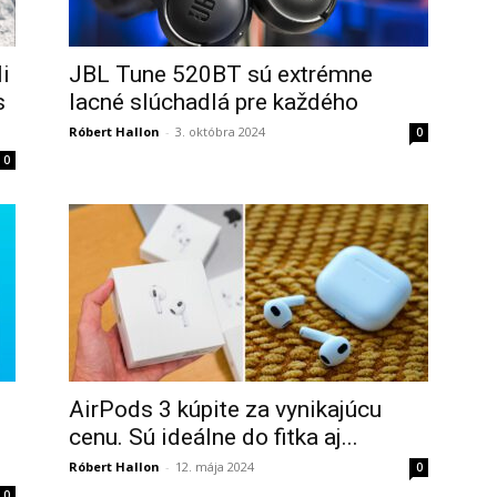
i
JBL Tune 520BT sú extrémne
s
lacné slúchadlá pre každého
Róbert Hallon
-
3. októbra 2024
0
0
AirPods 3 kúpite za vynikajúcu
cenu. Sú ideálne do fitka aj...
Róbert Hallon
-
12. mája 2024
0
0