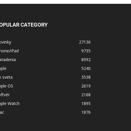
OPULAR CATEGORY
ovinky
27136
Phone/iPad
9735
riadenia
8992
pple
5240
o sveta
3538
pple OS
2619
ftvér
2168
pple Watch
1895
ac
1876