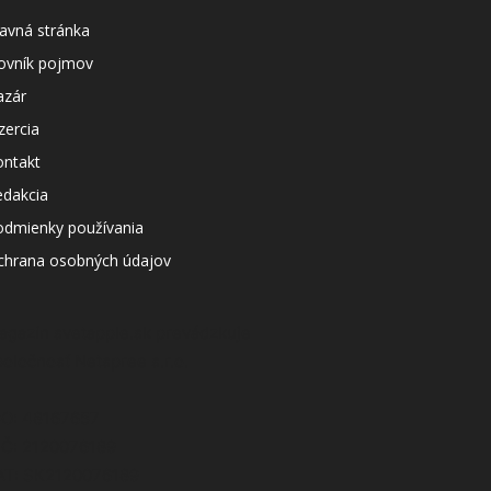
avná stránka
lovník pojmov
azár
zercia
ontakt
edakcia
odmienky používania
chrana osobných údajov
agazín svetapple.sk prevádzkuje
poločnosť Netspree s.r.o.
ČO: 48167657
IČ: 2120076189
AT: SK2120076189