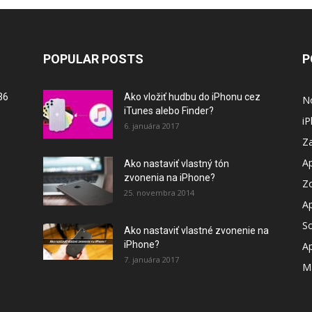
POPULAR POSTS
P
36
Ako vložiť hudbu do iPhonu cez
N
iTunes alebo Finder?
i
6. januára 2017
Za
A
Ako nastaviť vlastný tón
zvonenia na iPhone?
Z
25. novembra 2014
A
So
Ako nastaviť vlastné zvonenie na
iPhone?
A
7. januára 2017
M