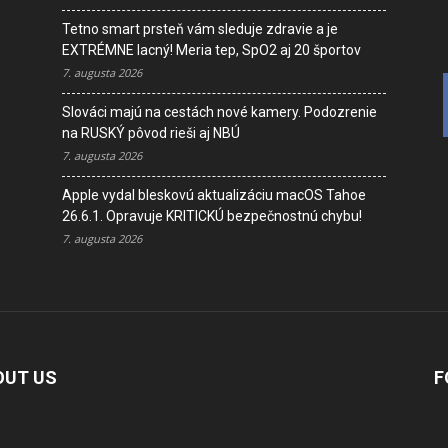
K
Tetno smart prsteň vám sleduje zdravie a je
EXTRÉMNE lacný! Meria tep, SpO2 aj 20 športov
7. augusta 2026
Slováci majú na cestách nové kamery. Podozrenie
na RUSKÝ pôvod rieši aj NBÚ
7. augusta 2026
Apple vydal bleskovú aktualizáciu macOS Tahoe
26.6.1. Opravuje KRITICKÚ bezpečnostnú chybu!
7. augusta 2026
OUT US
F