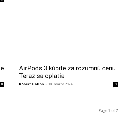
me
AirPods 3 kúpite za rozumnú cenu.
Teraz sa oplatia
Róbert Hallon
-
10. marca 2024
0
0
Page 1 of 7