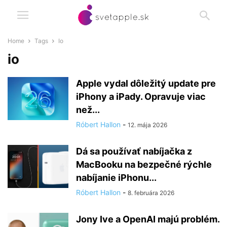
Home
Tags
Io
io
Apple vydal dôležitý update pre
iPhony a iPady. Opravuje viac
než...
Róbert Hallon
-
12. mája 2026
Dá sa používať nabíjačka z
MacBooku na bezpečné rýchle
nabíjanie iPhonu...
Róbert Hallon
-
8. februára 2026
Jony Ive a OpenAI majú problém.