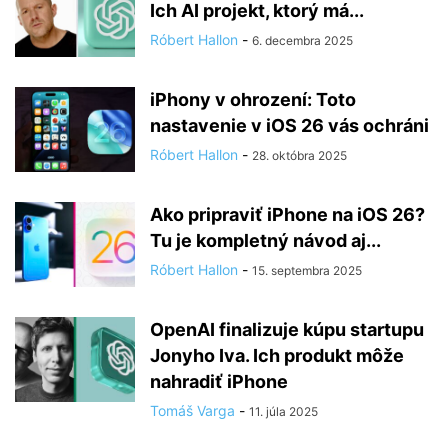
Ich AI projekt, ktorý má...
Róbert Hallon
-
6. decembra 2025
iPhony v ohrození: Toto
nastavenie v iOS 26 vás ochráni
Róbert Hallon
-
28. októbra 2025
Ako pripraviť iPhone na iOS 26?
Tu je kompletný návod aj...
Róbert Hallon
-
15. septembra 2025
OpenAI finalizuje kúpu startupu
Jonyho Iva. Ich produkt môže
nahradiť iPhone
Tomáš Varga
-
11. júla 2025