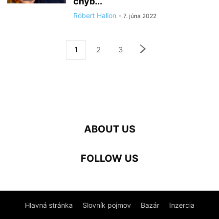
chýb...
Róbert Hallon
-
7. júna 2022
1
2
3
ABOUT US
FOLLOW US
Hlavná stránka
Slovník pojmov
Bazár
Inzercia