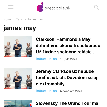
Home
Tags
James may
james may
Clarkson, Hammond a May
definitívne ukončili spoluprácu.
Už žiadne spoločné relácie...
Róbert Hallon
-
15. júla 2024
Jeremy Clarkson už nebude
točiť o autách. Dôvodom sú aj
elektromobily
Róbert Hallon
-
5. februára 2024
Slovenský The Grand Tour má