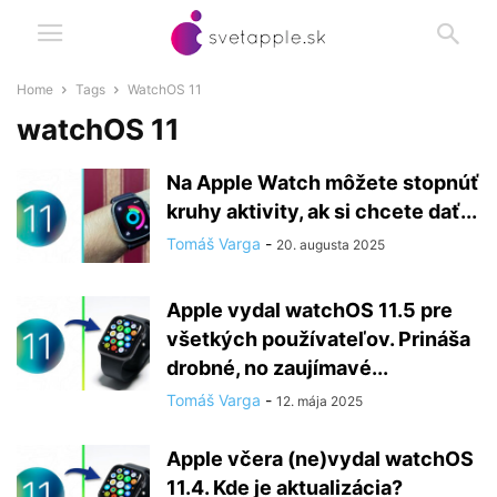
Home
Tags
WatchOS 11
watchOS 11
Na Apple Watch môžete stopnúť
kruhy aktivity, ak si chcete dať...
Tomáš Varga
-
20. augusta 2025
Apple vydal watchOS 11.5 pre
všetkých používateľov. Prináša
drobné, no zaujímavé...
Tomáš Varga
-
12. mája 2025
Apple včera (ne)vydal watchOS
11.4. Kde je aktualizácia?