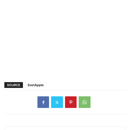
SOURCE
SvetApple