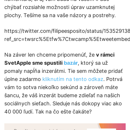
chýbať rozsiahle možnosti úprav uzamknutej
plochy. Tešíme sa na vaše názory a postrehy.
https://twitter.com/filipeesposito/status/153529
ref_src=twsrc%5Etfw%7Ctwcamp%5Etweetembe
Na záver len chceme pripomenúť, že
v rámci
SvetApple sme spustili
bazár
, ktorý sa už
pomaly napĺňa inzerátmi. Tie sem môžete pridať
úplne zadarmo
kliknutím na tento odkaz
. Potrvá
vám to sotva niekoľko sekúnd a zároveň máte
šancu, že váš inzerát budeme zdieľať na našich
sociálnych sieťach. Sleduje nás dokopy viac ako
40 000 ľudí. Tak na čo ešte čakáte?