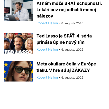
AI nám môže BRAŤ schopnosti.
Lekári bez nej odhalili menej
nálezov
Róbert Hallon
-
6. augusta 2026
Ted Lasso je SPÄŤ. 4. séria
prináša úplne nový tím
Róbert Hallon
-
6. augusta 2026
Meta okuliare čelia v Európe
tlaku. V hre sú aj ZÁKAZY
Róbert Hallon
-
6. augusta 2026