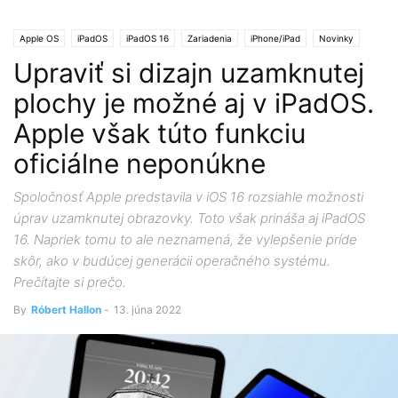
Apple OS
iPadOS
iPadOS 16
Zariadenia
iPhone/iPad
Novinky
Upraviť si dizajn uzamknutej
plochy je možné aj v iPadOS.
Apple však túto funkciu
oficiálne neponúkne
Spoločnosť Apple predstavila v iOS 16 rozsiahle možnosti
úprav uzamknutej obrazovky. Toto však prináša aj iPadOS
16. Napriek tomu to ale neznamená, že vylepšenie príde
skôr, ako v budúcej generácii operačného systému.
Prečítajte si prečo.
By
Róbert Hallon
-
13. júna 2022