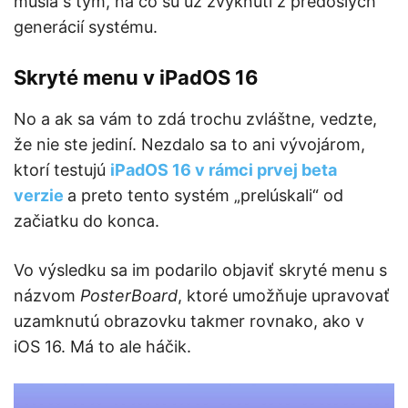
musia s tým, na čo sú už zvyknutí z predošlých
generácií systému.
Skryté menu v iPadOS 16
No a ak sa vám to zdá trochu zvláštne, vedzte,
že nie ste jediní. Nezdalo sa to ani vývojárom,
ktorí testujú
iPadOS 16 v rámci prvej beta
verzie
a preto tento systém „prelúskali“ od
začiatku do konca.
Vo výsledku sa im podarilo objaviť skryté menu s
názvom
PosterBoard
, ktoré umožňuje upravovať
uzamknutú obrazovku takmer rovnako, ako v
iOS 16. Má to ale háčik.