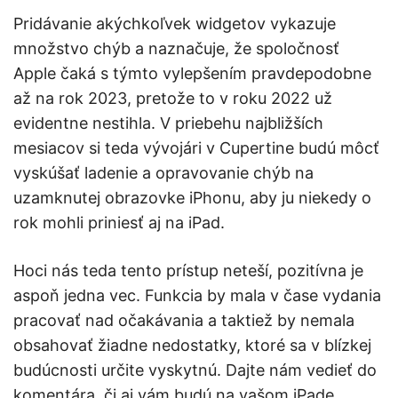
Pridávanie akýchkoľvek widgetov vykazuje
množstvo chýb a naznačuje, že spoločnosť
Apple čaká s týmto vylepšením pravdepodobne
až na rok 2023, pretože to v roku 2022 už
evidentne nestihla. V priebehu najbližších
mesiacov si teda vývojári v Cupertine budú môcť
vyskúšať ladenie a opravovanie chýb na
uzamknutej obrazovke iPhonu, aby ju niekedy o
rok mohli priniesť aj na iPad.
Hoci nás teda tento prístup neteší, pozitívna je
aspoň jedna vec. Funkcia by mala v čase vydania
pracovať nad očakávania a taktiež by nemala
obsahovať žiadne nedostatky, ktoré sa v blízkej
budúcnosti určite vyskytnú. Dajte nám vedieť do
komentára, či aj vám budú na vašom iPade