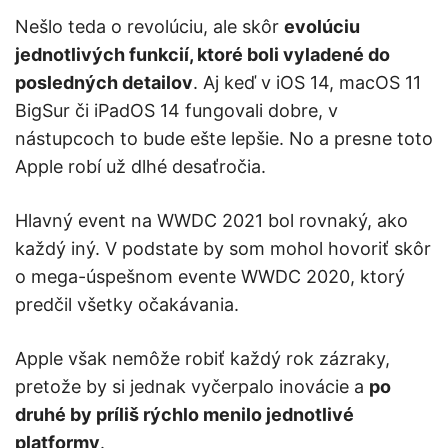
Nešlo teda o revolúciu, ale skôr
evolúciu
jednotlivých funkcií, ktoré boli vyladené do
posledných
detailov
. Aj keď v iOS 14, macOS 11
BigSur či iPadOS 14 fungovali dobre, v
nástupcoch to bude ešte lepšie. No a presne toto
Apple robí už dlhé desaťročia.
Hlavný event na WWDC 2021 bol rovnaký, ako
každý iný. V podstate by som mohol hovoriť skôr
o mega-úspešnom evente WWDC 2020, ktorý
predčil všetky očakávania.
Apple však nemôže robiť každý rok zázraky,
pretože by si jednak vyčerpalo inovácie a
po
druhé by príliš rýchlo menilo jednotlivé
platformy
.