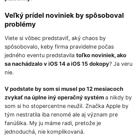
Veľký prídel noviniek by spôsoboval
problémy
Viete si vôbec predstaviť, aký chaos by
spôsobovalo, keby firma pravidelne počas
jedného eventu predstavila
toľko noviniek, ako
sa nachádzalo v iOS 14 a iOS 15 dokopy
? Ja veru
nie.
V podstate by som si musel po 12 mesiacoch
zvykať na úplne iný operačný systém
a nikdy by
som si ho stopercentne neužil. Značka Apple by
tým nestratila iba renomé ale aj význam pre
fanúšika. My ju máme radi, pretože je
jednoduchá, nie komplikovaná.