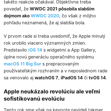
takéto reakcie očakával. Objektívne treba
povedať, že
WWDC 2021 pôsobila slabším
dojmom ako
WWDC 2020
, čo však z môjho
pohľadu neznamená, že aj slabšia bola.
V prvom rade si treba uvedomiť, že Apple minulý
rok urobilo viacero významných zmien.
Predstavilo
iOS 14
s widgetmi a App Gallery,
úplne novú generáciu operačného systému
macOS 11 Big Sur
s prepracovaným
používateľským rozhraním a v neposlednom rade
sa venovalo aj
watchOS 7
,
iPadOS 14
či
tvOS 14
.
Apple neukázalo revolúciu ale veľmi
sofistikovanú evolúciu
Tento rok sme však na keynote nevideli takmer