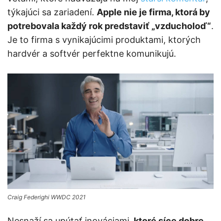
týkajúci sa zariadení.
Apple nie je firma, ktorá by
potrebovala každý rok predstaviť „vzducholoď“
.
Je to firma s vynikajúcimi produktami, ktorých
hardvér a softvér perfektne komunikujú.
Craig Federighi WWDC 2021
Nesnaží sa upútať inováciami,
ktoré síce dobre