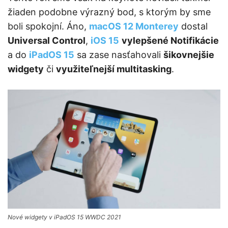
žiaden podobne výrazný bod, s ktorým by sme
boli spokojní. Áno,
macOS 12 Monterey
dostal
Universal Control
,
iOS 15
vylepšené Notifikácie
a do
iPadOS 15
sa zase nasťahovali
šikovnejšie
widgety
či
využiteľnejší multitasking
.
Nové widgety v iPadOS 15 WWDC 2021