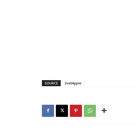
SOURCE
SvetApple