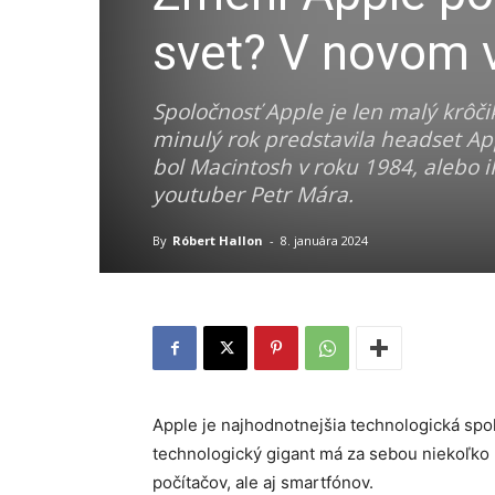
svet? V novom v
Spoločnosť Apple je len malý krôči
minulý rok predstavila headset A
bol Macintosh v roku 1984, alebo 
youtuber Petr Mára.
By
Róbert Hallon
-
8. januára 2024
Apple je najhodnotnejšia technologická spol
technologický gigant má za sebou niekoľko 
počítačov, ale aj smartfónov.