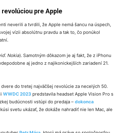
u revolúciou pre Apple
ti neverili a tvrdili, že Apple nemá šancu na úspech,
ojej vízii absolútnu pravdu a tak to, čo ponúkol
atní.
viď. Nokia
). Samotným dôkazom je aj fakt, že z iPhonu
vdepodobne aj jedno z najikonickejších zariadení 21.
.
dvere do tretej najväčšej revolúcie za necelých 50.
ii
WWDC 2023
predstavila headset Apple Vision Pro s
zkej budúcnosti vstúpi do predaja –
dokonca
okúsi svetu ukázať, že dokáže nahradiť nie len Mac, ale
 youtuber
Petr Mára
, ktorý má práve so spoločnosťou