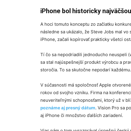
iPhone bol historicky najväčšo
A hoci tomuto konceptu zo začiatku konkuren
následne sa ukázalo, že Steve Jobs mal vo sv
iPhone, začali kopírovať prakticky všetci ost
Tí čo sa nepodriadili jednoducho neuspeli (
sa stal najúspešnejší produkt výrobcu a pra
storočia. To sa skutočne nepodarí každému
V súčasnosti má spoločnosť Apple otvorené 
rokov od svojho vzniku. Firma na konferenc
neuveriteľnými schopnosťami, ktorý už v blí
poznáme aj presný dátum
. Vision Pro sa p
aj iPhone či množstvo ďalších zariadení.
Viac nám o tom vyrozprával úspešný český