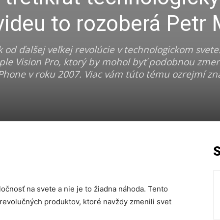
ideu to rozoberá Petr
k od ďalšej veľkej revolúcie v technologickom svete
pple Vision Pro, ktorý by mohol byť podobnou zme
iPhone v roku 2007. Viac vám túto tému ozrejmí z
očnosť na svete a nie je to žiadna náhoda. Tento
revolučných produktov, ktoré navždy zmenili svet