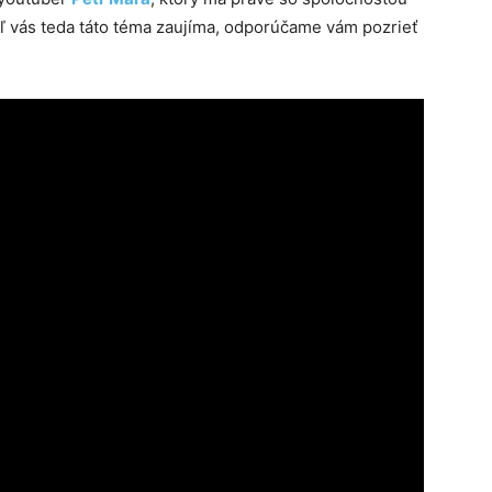
ľ vás teda táto téma zaujíma, odporúčame vám pozrieť