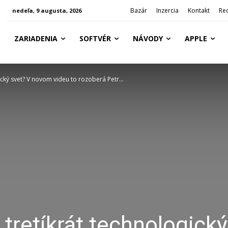
Bazár
Inzercia
Kontakt
Re
nedeľa, 9 augusta, 2026
ZARIADENIA
SOFTVÉR
NÁVODY
APPLE
cký svet? V novom videu to rozoberá Petr...
tretíkrát technologický