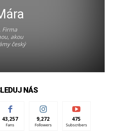
 Mára
. Firma
nou, akou
námy český
SLEDUJ NÁS
43,257
9,272
475
Fans
Followers
Subscribers