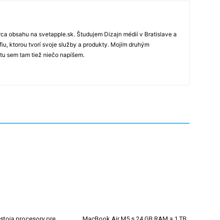
rca obsahu na svetapple.sk. Študujem Dizajn médií v Bratislave a
fiu, ktorou tvorí svoje služby a produkty. Mojím druhým
 tu sem tam tiež niečo napíšem.
 stoja procesory pre
MacBook Air M5 s 24 GB RAM a 1 TB