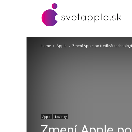
Home
Apple
Zmení Apple po tretíkrát technologi
Apple
Novinky
Zmení Apple po 