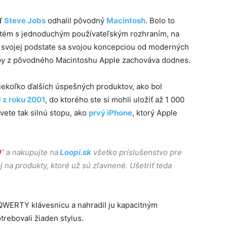
eď
Steve Jobs
odhalil pôvodný
Macintosh
. Bolo to
ystém s jednoduchým používateľským rozhraním, na
vo svojej podstate sa svojou koncepciou od moderných
cípy z pôvodného Macintoshu Apple zachováva dodnes.
iekoľko ďalších úspešných produktov, ako bol
 z roku 2001
, do ktorého ste si mohli uložiť až 1 000
vete tak silnú stopu, ako
prvý iPhone
, ktorý Apple
0
“ a nakupujte na
Loopi.sk
všetko príslušenstvo pre
aj na produkty, ktoré už sú zľavnené. Ušetriť teda
QWERTY klávesnicu a nahradil ju kapacitným
trebovali žiaden stylus.