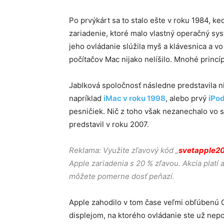
Po prvýkárt sa to stalo ešte v roku 1984, k
zariadenie, ktoré malo vlastný operačný s
jeho ovládanie slúžila myš a klávesnica a 
počítačov Mac nijako nelíšilo. Mnohé prin
Jablková spoločnosť následne predstavila n
napríklad
iMac v roku 1998
, alebo prvý
iPod
pesničiek. Nič z toho však nezanechalo vo s
predstavil v roku 2007.
Reklama: Využite zľavový kód „
svetapple2
Apple zariadenia s 20 % zľavou. Akcia platí 
môžete pomerne dosť peňazí.
Apple zahodilo v tom čase veľmi obľúbenú 
displejom, na ktorého ovládanie ste už nepo