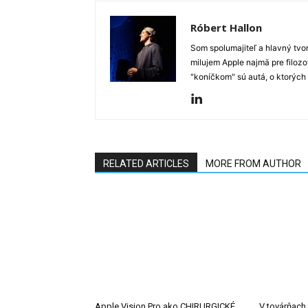
Róbert Hallon
Som spolumajiteľ a hlavný tvo
milujem Apple najmä pre filozo
"koníčkom" sú autá, o ktorých
RELATED ARTICLES
MORE FROM AUTHOR
Apple Vision Pro ako CHIRURGICKÉ
V továrňach