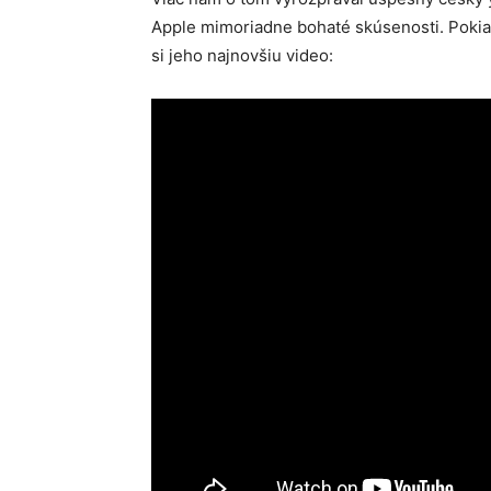
Apple mimoriadne bohaté skúsenosti. Pokia
si jeho najnovšiu video: