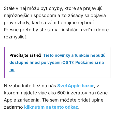
Stále v nej môžu byť chyby, ktoré sa prejavujú
najrôznejších spôsobom a zo zásady sa objavia
práve vtedy, keď sa vám to najmenej hodí.
Presne preto by ste si mali inštaláciu veľmi dobre
rozmyslieť.
Prečítajte si tiež
Tieto novinky a funkcie nebudú
dostupné hneď po vydaní iOS 17. Počkáme si na
ne
Nezabudnite tiež na náš
SvetApple bazár
, v
ktorom nájdete viac ako 600 inzerátov na rôzne
Apple zariadenia. Tie sem môžete pridať úplne
zadarmo
kliknutím na tento odkaz
.