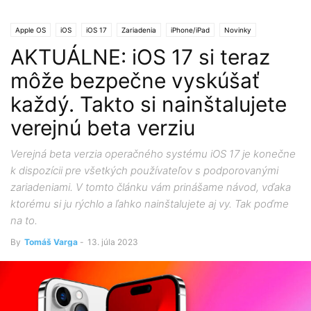
Apple OS
iOS
iOS 17
Zariadenia
iPhone/iPad
Novinky
AKTUÁLNE: iOS 17 si teraz
môže bezpečne vyskúšať
každý. Takto si nainštalujete
verejnú beta verziu
Verejná beta verzia operačného systému iOS 17 je konečne
k dispozícii pre všetkých používateľov s podporovanými
zariadeniami. V tomto článku vám prinášame návod, vďaka
ktorému si ju rýchlo a ľahko nainštalujete aj vy. Tak poďme
na to.
By
Tomáš Varga
-
13. júla 2023