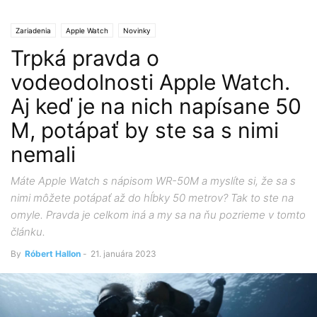
Zariadenia
Apple Watch
Novinky
Trpká pravda o
vodeodolnosti Apple Watch.
Aj keď je na nich napísane 50
M, potápať by ste sa s nimi
nemali
Máte Apple Watch s nápisom WR-50M a myslíte si, že sa s
nimi môžete potápať až do hĺbky 50 metrov? Tak to ste na
omyle. Pravda je celkom iná a my sa na ňu pozrieme v tomto
článku.
By
Róbert Hallon
-
21. januára 2023