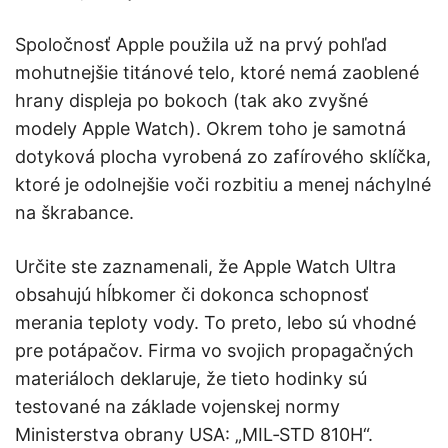
Spoločnosť Apple použila už na prvý pohľad
mohutnejšie titánové telo, ktoré nemá zaoblené
hrany displeja po bokoch (tak ako zvyšné
modely Apple Watch). Okrem toho je samotná
dotyková plocha vyrobená zo zafírového sklíčka,
ktoré je odolnejšie voči rozbitiu a menej náchylné
na škrabance.
Určite ste zaznamenali, že Apple Watch Ultra
obsahujú hĺbkomer či dokonca schopnosť
merania teploty vody. To preto, lebo sú vhodné
pre potápačov. Firma vo svojich propagačných
materiáloch deklaruje, že tieto hodinky sú
testované na základe vojenskej normy
Ministerstva obrany USA: „
MIL‑STD 810H“.