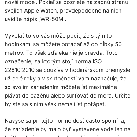
novší model. Pokiaľ sa pozriete na zadnú stranu
svojich Apple Watch, pravdepodobne na nich
uvidíte nápis „WR-50M“.
Vyvolať to vo vás môže pocit, že s týmito
hodinkami sa môžete potápať až do hĺbky 50
metrov. To však zďaleka nie je pravda. Toto
označenie, za ktorým stojí norma
ISO
22810:2010 sa používa v hodinárskom priemysle
už celé roky a v skutočnosti vám naznačuje, že
so svojim zariadením môžete ísť maximálne
plávať do bazénu alebo surfovať do mora. Určite
by ste sa s ním však nemali ísť potápať.
Navyše sa pri tejto norme dosť často spomína,
že zariadenie by malo byť vystavené vode len na