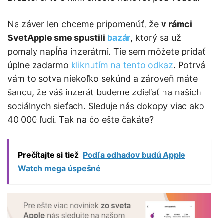
Na záver len chceme pripomenúť, že
v rámci
SvetApple sme spustili
bazár
, ktorý sa už
pomaly napĺňa inzerátmi. Tie sem môžete pridať
úplne zadarmo
kliknutím na tento odkaz
. Potrvá
vám to sotva niekoľko sekúnd a zároveň máte
šancu, že váš inzerát budeme zdieľať na našich
sociálnych sieťach. Sleduje nás dokopy viac ako
40 000 ľudí. Tak na čo ešte čakáte?
Prečítajte si tiež
Podľa odhadov budú Apple
Watch mega úspešné