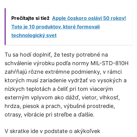
Prečítajte si tiež
Apple čoskoro oslávi 50 rokov!
Toto je 10 produktov, ktoré formovali
technologický svet
Tu sa hodí doplniť, že testy potrebné na
schválenie výrobku podľa normy MIL-STD-810H
zahŕňajú rôzne extrémne podmienky, v rámci
ktorých musí zariadenie vydržať vo vysokých a
nízkych teplotách a čeliť pri tom viacerým
externým vplyvom ako dážď, vietor, vlhkosť,
hrdza, piesok a prach, výbušné prostredie,
otrasy, vibrácie pri streľbe a ďalšie.
V skratke ide v podstate o akýkoľvek