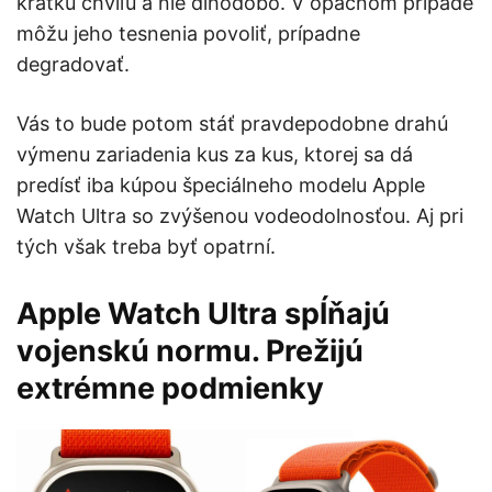
krátku chvíľu a nie dlhodobo. V opačnom prípade
môžu jeho tesnenia povoliť, prípadne
degradovať.
Vás to bude potom stáť pravdepodobne drahú
výmenu zariadenia kus za kus, ktorej sa dá
predísť iba kúpou špeciálneho modelu Apple
Watch Ultra so zvýšenou vodeodolnosťou. Aj pri
tých však treba byť opatrní.
Apple Watch Ultra spĺňajú
vojenskú normu. Prežijú
extrémne podmienky