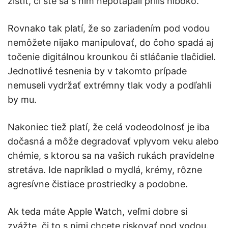
zistiť, či ste sa s ním nepotápali príliš hlboko.
Rovnako tak platí, že so zariadením pod vodou
nemôžete nijako manipulovať, do čoho spadá aj
točenie digitálnou krounkou či stláčanie tlačidiel.
Jednotlivé tesnenia by v takomto prípade
nemuseli vydržať extrémny tlak vody a podľahli
by mu.
Nakoniec tiež platí, že celá vodeodolnosť je iba
dočasná a môže degradovať vplyvom veku alebo
chémie, s ktorou sa na vašich rukách pravidelne
stretáva. Ide napríklad o mydlá, krémy, rôzne
agresívne čistiace prostriedky a podobne.
Ak teda máte Apple Watch, veľmi dobre si
zvážte, či to s nimi chcete riskovať pod vodou.