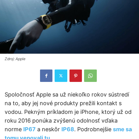
Zdroj: Apple
Spoločnosť Apple sa už niekoľko rokov sústredí
na to, aby jej nové produkty prežili kontakt s
vodou. Pekným príkladom je iPhone, ktorý už od
roku 2016 ponúka zvýšenú odolnosť vďaka
norme
IP67
a neskôr
IP68
. Podrobnejšie
sme sa
tomu venovali tu
.