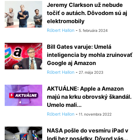
Jeremy Clarkson už nebude
točiť o autách. Dôvodom sú aj
elektromobily
Róbert Hallon
-
5. februára 2024
Bill Gates varuje: Umelá
inteligencia by mohla zruinovať
Google aj Amazon
Róbert Hallon
-
27. mája 2023
AKTUÁLNE: Apple a Amazon
majú na krku obrovský škandál.
Umelo mali...
Róbert Hallon
-
11. novembra 2022
NASA pošle do vesmíru iPad v
lodi bez posádky. Dôvod vás...