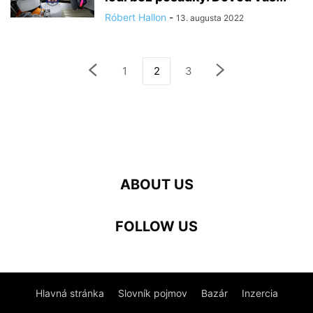
Róbert Hallon
-
13. augusta 2022
1
2
3
ABOUT US
FOLLOW US
Hlavná stránka
Slovník pojmov
Bazár
Inzercia