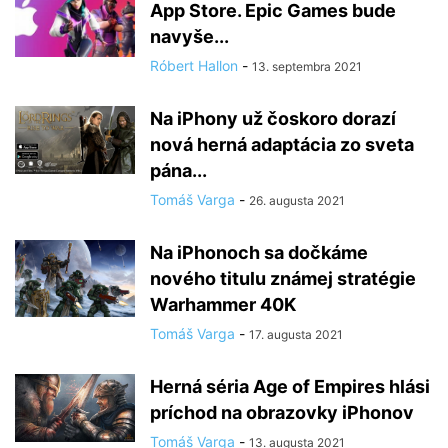
App Store. Epic Games bude
navyše...
Róbert Hallon
-
13. septembra 2021
Na iPhony už čoskoro dorazí
nová herná adaptácia zo sveta
pána...
Tomáš Varga
-
26. augusta 2021
Na iPhonoch sa dočkáme
nového titulu známej stratégie
Warhammer 40K
Tomáš Varga
-
17. augusta 2021
Herná séria Age of Empires hlási
príchod na obrazovky iPhonov
Tomáš Varga
-
13. augusta 2021