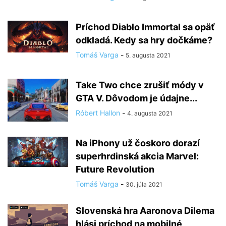
Príchod Diablo Immortal sa opäť
odkladá. Kedy sa hry dočkáme?
Tomáš Varga
-
5. augusta 2021
Take Two chce zrušiť módy v
GTA V. Dôvodom je údajne...
Róbert Hallon
-
4. augusta 2021
Na iPhony už čoskoro dorazí
superhrdinská akcia Marvel:
Future Revolution
Tomáš Varga
-
30. júla 2021
Slovenská hra Aaronova Dilema
hlási príchod na mobilné