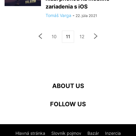
zariadenia s iOS
Tomáš Varga
-
22. júla 2021
10
11
12
ABOUT US
FOLLOW US
Hlavná stránka
Slovník pojmov
Bazár
Inzercia