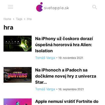
Home
Tags
Hra
hra
Na iPhony už čoskoro dorazí
úspešná hororová hra Alien:
Isolation
Tomáš Varga
-
19. novembra 2021
Na iPhonoch a iPadoch sa
dočkáme novej hry z univerza
Star...
Tomáš Varga
-
16. septembra 2021
Apple nemusí vrátiť Fortnite do