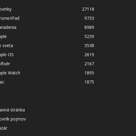
ovinky
27118
Phone/iPad
9733
riadenia
8989
pple
5239
o sveta
3538
pple OS
2619
ftvér
2167
pple Watch
1895
ac
1875
avná stránka
lovník pojmov
azár