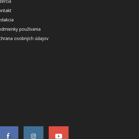
zercia
ontakt
edakcia
odmienky používania
chrana osobných údajov
agazín svetapple.sk prevádzkuje
poločnosť Netspree s.r.o.
ČO: 48167657
IČ: 2120076189
AT: SK2120076189
ontaktný e-mail: redakcia@svetapple.sk