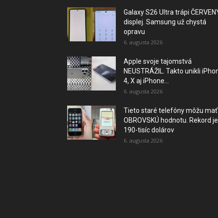
Galaxy S26 Ultra trápi ČERVEN
displej. Samsung už chystá
opravu
6. augusta 2026
Apple svoje tajomstvá
NEUSTRÁŽIL. Takto unikli iPho
4, X aj iPhone...
6. augusta 2026
Tieto staré telefóny môžu mať
OBROVSKÚ hodnotu. Rekord je
190-tisíc dolárov
6. augusta 2026