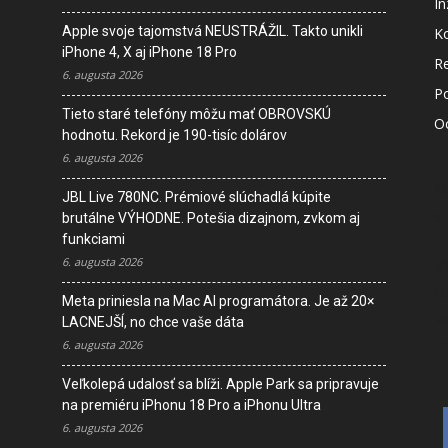
In
Apple svoje tajomstvá NEUSTRÁŽIL. Takto unikli
K
iPhone 4, X aj iPhone 18 Pro
R
6. augusta 2026
P
Tieto staré telefóny môžu mať OBROVSKÚ
O
hodnotu. Rekord je 190-tisíc dolárov
6. augusta 2026
M
JBL Live 780NC. Prémiové slúchadlá kúpite
s
brutálne VÝHODNE. Potešia dizajnom, zvkom aj
funkciami
6. augusta 2026
I
D
Meta priniesla na Mac AI programátora. Je až 20×
V
LACNEJŠÍ, no chce vaše dáta
K
6. augusta 2026
Veľkolepá udalosť sa blíži. Apple Park sa pripravuje
na premiéru iPhonu 18 Pro a iPhonu Ultra
6. augusta 2026