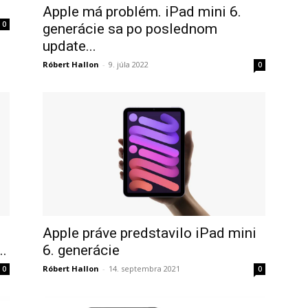
Apple má problém. iPad mini 6.
0
generácie sa po poslednom
update...
Róbert Hallon
-
9. júla 2022
0
Apple práve predstavilo iPad mini
..
6. generácie
Róbert Hallon
-
14. septembra 2021
0
0