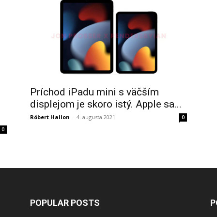
Príchod iPadu mini s väčším
displejom je skoro istý. Apple sa...
Róbert Hallon
-
4. augusta 2021
0
0
POPULAR POSTS
P