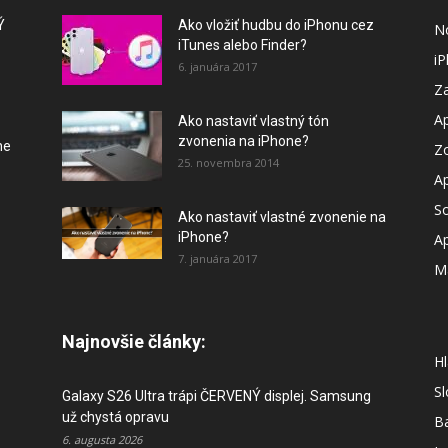
Ý
Ako vložiť hudbu do iPhonu cez
N
iTunes alebo Finder?
i
6. januára 2017
Za
A
Ako nastaviť vlastný tón
zvonenia na iPhone?
ne
Z
25. novembra 2014
A
So
Ako nastaviť vlastné zvonenie na
iPhone?
A
7. januára 2017
M
Najnovšie články:
Hl
S
Galaxy S26 Ultra trápi ČERVENÝ displej. Samsung
už chystá opravu
B
6. augusta 2026