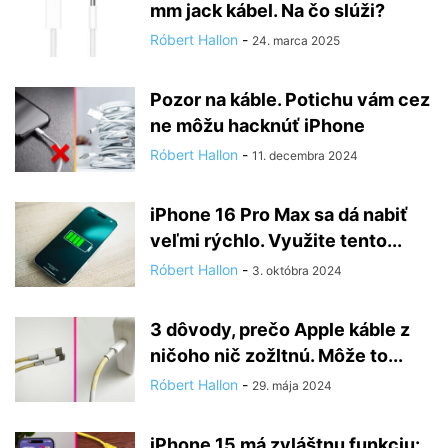
mm jack kábel. Na čo slúži?
Róbert Hallon
-
24. marca 2025
Pozor na káble. Potichu vám cez
ne môžu hacknúť iPhone
Róbert Hallon
-
11. decembra 2024
iPhone 16 Pro Max sa dá nabiť
veľmi rýchlo. Využite tento...
Róbert Hallon
-
3. októbra 2024
3 dôvody, prečo Apple káble z
ničoho nič zožltnú. Môže to...
Róbert Hallon
-
29. mája 2024
iPhone 15 má zvláštnu funkciu: