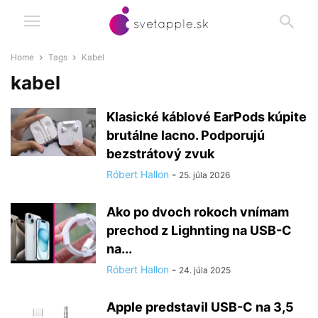
Home
Tags
Kabel
kabel
Klasické káblové EarPods kúpite
brutálne lacno. Podporujú
bezstrátový zvuk
Róbert Hallon
-
25. júla 2026
Ako po dvoch rokoch vnímam
prechod z Lighnting na USB-C
na...
Róbert Hallon
-
24. júla 2025
Apple predstavil USB-C na 3,5