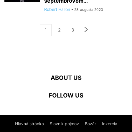
septembrovom...
Róbert Hallon
-
28. augusta 2023
1
2
3
ABOUT US
FOLLOW US
Hlavná stránka
Slovník pojmov
Bazár
Inzercia