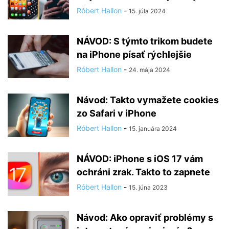
Róbert Hallon
-
15. júla 2024
NÁVOD: S týmto trikom budete
na iPhone písať rýchlejšie
Róbert Hallon
-
24. mája 2024
Návod: Takto vymažete cookies
zo Safari v iPhone
Róbert Hallon
-
15. januára 2024
NÁVOD: iPhone s iOS 17 vám
ochráni zrak. Takto to zapnete
Róbert Hallon
-
15. júna 2023
Návod: Ako opraviť problémy s