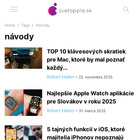
Home
Tags
Návody
návody
TOP 10 klávesových skratiek
pre Mac, ktoré by mal poznať
každý...
Róbert Hallon
-
22. novembra 2025
Najlepšie Apple Watch aplikácie
pre Slovákov v roku 2025
Róbert Hallon
-
31. marca 2025
5 tajných funkcií v iOS, ktoré
majitelia iPhonov nepoznajú