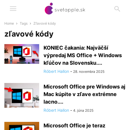
Home
Tags
Zľavové kódy
zľavové kódy
KONIEC čakania: Najväčší
výpredaj MS Office + Windows
kľúčov na Slovensku....
Róbert Hallon
-
28. novembra 2025
Microsoft Office pre Windows aj
Mac kúpite v zľave extrémne
lacno....
Róbert Hallon
-
4. júna 2025
Microsoft Office je teraz