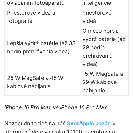
ovládaním fotoaparátu
inteligencie
Priestorové videá a
Priestorové
fotografie
videá
O niečo horšia
výdrž batérie (až
Lepšia výdrž batérie (až 33
29 hodín
hodín prehrávania videa)
prehrávania
videa)
15 W MagSafe a
25 W MagSafe a 45 W
29 W káblové
káblové nabíjanie
nabíjanie
iPhone 16 Pro Max vs iPhone 16 Pro Max
Nezabudnite tiež na náš
SvetApple bazár
, v
ktorom nájdete viac ako 1 1100 inzerátov na