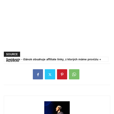
SOURCE
SvetApple - článok obsahuje affiliate linky, z ktorých máme províziu +
INZERCIA