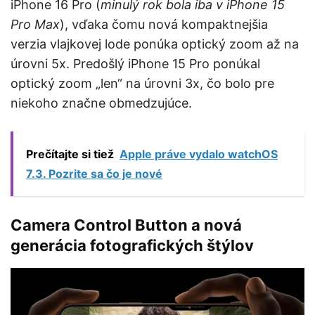
iPhone 16 Pro (
minulý rok bola iba v iPhone 15
Pro Max
), vďaka čomu nová kompaktnejšia
verzia vlajkovej lode ponúka optický zoom až na
úrovni 5x. Predošlý iPhone 15 Pro ponúkal
optický zoom „len“ na úrovni 3x, čo bolo pre
niekoho značne obmedzujúce.
Prečítajte si tiež
Apple práve vydalo watchOS
7.3. Pozrite sa čo je nové
Camera Control Button a nová
generácia fotografických štýlov