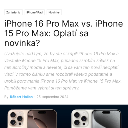
Zariadenia
iPhone/iPad
Novinky
iPhone 16 Pro Max vs. iPhone
15 Pro Max: Oplatí sa
novinka?
Uvažujete nad tým, že by ste si kúpili iPhone 16 Pro Max a
vlastníte iPhone 15 Pro Max, prípadne si robíte zálusk na
minuloročný model a neviete, či sa vám ten novší neoplatí
viac? V tomto článku sme rozobrali všetko podstatné a
urobili porovnanie iPhone 16 Pro Max vs iPhone 15 Pro Max.
Pomôžeme vám vybrať si ten správny.
By
Róbert Hallon
-
25. septembra 2024