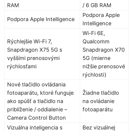
RAM
/ 6 GB RAM
Podpora Apple
Podpora Apple Intelligence
Intelligence
Wi-Fi 6E,
Rýchlejšie Wi-Fi 7,
Qualcomm
Snapdragon X75 5G s
Snapdragon X70
vyššími prenosovými
5G (mierne
rýchlosťami
nižšie prenosové
rýchlosti)
Nové tlačidlo ovládania
fotoaparátu, ktoré funguje
Žiadne tlačidlo
ako spúšť a tlačidlo na
na ovládanie
priblíženie / oddialenie –
fotoaparátu
Camera Control Button
Vizuálna inteligencia s
Bez vizuálnej