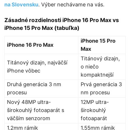
na Slovensku
. Výber nechávame na vás.
Zásadné rozdielnosti iPhone 16 Pro Max vs
iPhone 15 Pro Max (tabuľka)
iPhone 15 Pro
iPhone 16 Pro Max
Max
Titánový dizajn,
Titánový dizajn, najväčší
o niečo
iPhone vôbec
kompaktnejší
Druhá generácia 3 nm
Prvá generácia 3
procesu
nm procesu
Nový 48MP ultra-
12MP ultra-
širokouhlý fotoaparát s
širokouhlý
väčším senzorom
fotoaparát
1,2mm rámik
1,55mm rámik