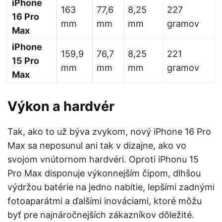
iPhone
163
77,6
8,25
227
16 Pro
mm
mm
mm
gramov
Max
iPhone
159,9
76,7
8,25
221
15 Pro
mm
mm
mm
gramov
Max
Výkon a hardvér
Tak, ako to už býva zvykom, nový iPhone 16 Pro
Max sa neposunul ani tak v dizajne, ako vo
svojom vnútornom hardvéri. Oproti iPhonu 15
Pro Max disponuje výkonnejším čipom, dlhšou
výdržou batérie na jedno nabitie, lepšími zadnými
fotoaparátmi a ďalšími inováciami, ktoré môžu
byť pre najnáročnejších zákazníkov dôležité.