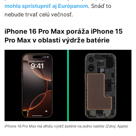
mohla sprístupniť aj Európanom
. Snáď to
nebude trvať celú večnosť.
iPhone 16 Pro Max poráža iPhone 15
Pro Max v oblasti výdrže batérie
iPhone 16 Pro Max má dlhšiu výdrž batérie na jedno nabitie (Zdroj: Apple)