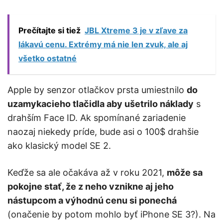
Prečítajte si tiež
JBL Xtreme 3 je v zľave za
lákavú cenu. Extrémy má nie len zvuk, ale aj
všetko ostatné
Apple by senzor otlačkov prsta umiestnilo
do
uzamykacieho tlačidla aby ušetrilo náklady
s
drahším Face ID. Ak spomínané zariadenie
naozaj niekedy príde, bude asi o 100$ drahšie
ako klasický model SE 2.
Keďže sa ale očakáva až v roku 2021,
môže sa
pokojne stať, že z neho vznikne aj jeho
nástupcom a výhodnú cenu si ponechá
(onačenie by potom mohlo byť iPhone SE 3?). Na