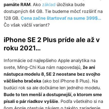
pamäte RAM
. Ako
základ
úložiska bude
dostupných 64 GB. Tie budeme môcť rozšíriť na
128 GB.
Cena začne štartovať na sume 399$…
Čo však väčší variant?
iPhone SE 2 Plus príde
ale až v
roku 2021…
Informácie od najlepšieho Apple analytika na
svete, Ming-Chi Kua nám napovedajú,
že ani
nástupca modelu 8, SE 2 neostane bez svojho
väčšieho bračeka
(ako bol iPhone 8 Plus). Na
budúci rok sa ale dočkáme len jedného modelu.
Bude to ten menší a dostupnejší, o ktorom sme
písali o pár riadkov vyššie
. Podľa všetkého si na
ňom Apple otestuje záujem o takéto zariadenie.