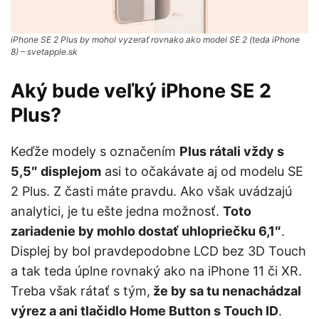
iPhone SE 2 Plus by mohol vyzerať rovnako ako model SE 2 (teda iPhone
8) – svetapple.sk
Aký bude veľký iPhone SE 2
Plus?
Keďže modely s označením
Plus rátali vždy s
5,5″ displejom
asi to očakávate aj od modelu SE
2 Plus. Z časti máte pravdu. Ako však uvádzajú
analytici, je tu ešte jedna možnosť.
Toto
zariadenie by mohlo dostať uhlopriečku 6,1″
.
Displej by bol pravdepodobne LCD bez 3D Touch
a tak teda úplne rovnaký ako na iPhone 11 či XR.
Treba však rátať s tým,
že by sa tu nenachádzal
výrez a ani tlačidlo Home Button s Touch ID
.