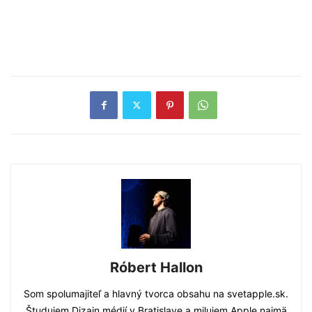
Róbert Hallon
Som spolumajiteľ a hlavný tvorca obsahu na svetapple.sk.
Študujem Dizajn médií v Bratislave a milujem Apple najmä