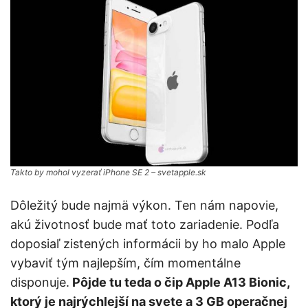
Takto by mohol vyzerať iPhone SE 2 – svetapple.sk
Dôležitý bude najmä výkon. Ten nám napovie,
akú životnosť bude mať toto zariadenie. Podľa
doposiaľ zistených informácii by ho malo Apple
vybaviť tým najlepším, čím momentálne
disponuje.
Pôjde tu teda o čip Apple A13 Bionic,
ktorý je najrýchlejší na svete a 3 GB operačnej