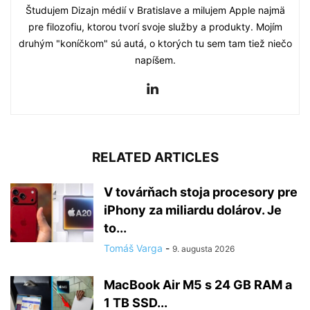
Študujem Dizajn médií v Bratislave a milujem Apple najmä
pre filozofiu, ktorou tvorí svoje služby a produkty. Mojím
druhým "koníčkom" sú autá, o ktorých tu sem tam tiež niečo
napíšem.
RELATED ARTICLES
V továrňach stoja procesory pre
iPhony za miliardu dolárov. Je
to...
Tomáš Varga
-
9. augusta 2026
MacBook Air M5 s 24 GB RAM a
1 TB SSD...