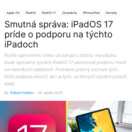
Apple OS
iPadOS
iPadOS 17
Zariadenia
iPhone/iPad
Novinky
Smutná správa: iPadOS 17
príde o podporu na týchto
iPadoch
Podľa najnovšieho úniku od zdroja s dobrou reputáciou
bude operačný systém iPadOS 17 ukončovať podporu hneď
na niekoľkých tabletoch. Poznáme presný zoznam tých,
ktým podpora skončí, ako aj tých, na ktorých systém pobeží
ďalej.
By
Róbert Hallon
-
24. apríla 2023