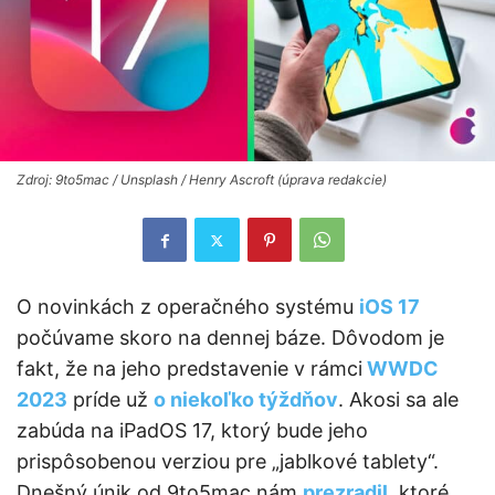
Zdroj: 9to5mac / Unsplash / Henry Ascroft (úprava redakcie)
O novinkách z operačného systému
iOS 17
počúvame skoro na dennej báze. Dôvodom je
fakt, že na jeho predstavenie v rámci
WWDC
2023
príde už
o niekoľko týždňov
. Akosi sa ale
zabúda na iPadOS 17, ktorý bude jeho
prispôsobenou verziou pre „jablkové tablety“.
Dnešný únik od 9to5mac nám
prezradil
, ktoré