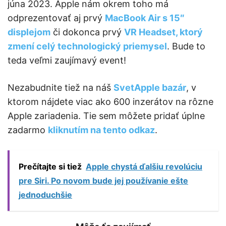
júna 2023. Apple nám okrem toho má
odprezentovať aj prvý
MacBook Air s 15″
displejom
či dokonca prvý
VR Headset, ktorý
zmení celý technologický priemysel
. Bude to
teda veľmi zaujímavý event!
Nezabudnite tiež na náš
SvetApple bazár
, v
ktorom nájdete viac ako 600 inzerátov na rôzne
Apple zariadenia. Tie sem môžete pridať úplne
zadarmo
kliknutím na tento odkaz
.
Prečítajte si tiež
Apple chystá ďalšiu revolúciu
pre Siri. Po novom bude jej používanie ešte
jednoduchšie