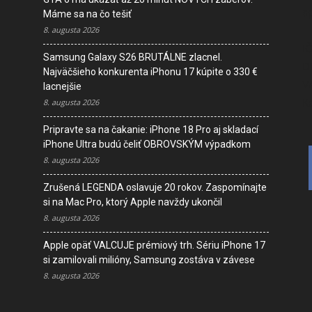
s
Máme sa na čo tešiť
8. augusta 2026
I
Samsung Galaxy S26 BRUTÁLNE zlacnel.
D
Najväčšieho konkurenta iPhonu 17 kúpite o 330 €
V
lacnejšie
K
8. augusta 2026
Pripravte sa na čakanie: iPhone 18 Pro aj skladací
iPhone Ultra budú čeliť OBROVSKÝM výpadkom
8. augusta 2026
Zrušená LEGENDA oslavuje 20 rokov. Zaspomínajte
si na Mac Pro, ktorý Apple navždy ukončil
8. augusta 2026
Apple opäť VALCUJE prémiový trh. Sériu iPhone 17
si zamilovali milióny, Samsung zostáva v závese
8. augusta 2026