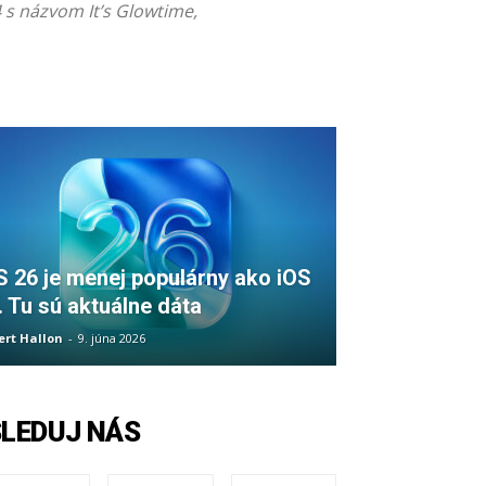
4 s názvom It’s Glowtime,
S 26 je menej populárny ako iOS
. Tu sú aktuálne dáta
ert Hallon
-
9. júna 2026
SLEDUJ NÁS