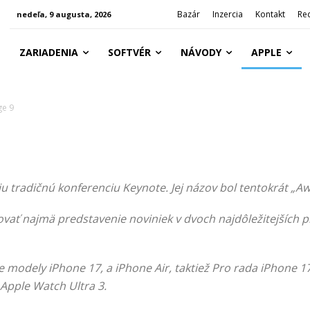
Bazár
Inzercia
Kontakt
Re
nedeľa, 9 augusta, 2026
ZARIADENIA
SOFTVÉR
NÁVODY
APPLE
ge 9
u tradičnú konferenciu Keynote. Jej názov bol tentokrát „A
ovať najmä predstavenie noviniek v dvoch najdôležitejších
e modely iPhone 17, a iPhone Air, taktiež Pro rada iPhone 1
 Apple Watch Ultra 3.