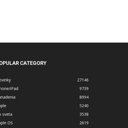
OPULAR CATEGORY
ovinky
27146
Phone/iPad
9739
riadenia
8994
pple
5240
o sveta
3538
pple OS
2619