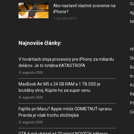
So
Ako nastaviť vlastné zvonenie na
iPhone?
A
7. januára 2017
M
Najnovšie články:
Hl
S
V továrňach stoja procesory pre iPhony za miliardu
dolárov. Je to totálna KATASTROFA
B
9. augusta 2026
In
MacBook Air M5 s 24 GB RAM a 1 TB SSD je
K
brutálny stroj. Kúpite ho za super cenu
R
8. augusta 2026
P
Fajčíte pri Macu? Apple môže ODMIETNUŤ opravu.
O
Pravda je však trochu zložitejšia
8. augusta 2026
M
GTA 6 má ukázať až 20 minút NOVÝCH záberov.