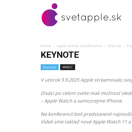
Home
Apple eventy a konferencie
Keynote
Pa
KEYNOTE
Keynote
WWDC
V utorok 9.9.2025 Apple streamovalo svoj
Diváci po celom svete mali možnosť sled
– Apple Watch a samozrejme iPhone.
Na konferencií boli predstavené najnovši
Videli sme taktiež nové Apple Watch 11 a