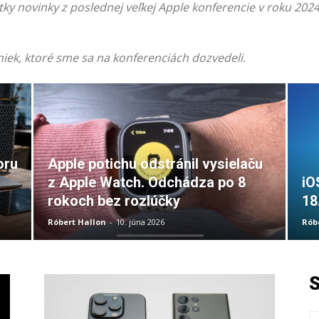
etky novinky z poslednej veľkej Apple konferencie v roku 202
iek, ktoré sme sa na konferenciách dozvedeli.
oru
Apple potichu odstránil vysielaču
z Apple Watch. Odchádza po 8
iO
rokoch bez rozlúčky
18
Róbert Hallon
-
10. júna 2026
Rób