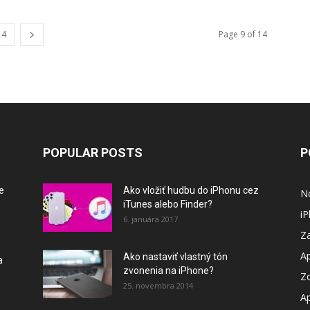
14
Page 9 of 14
POPULAR POSTS
P
e
Ako vložiť hudbu do iPhonu cez
N
iTunes alebo Finder?
i
6. januára 2017
Za
A
Ako nastaviť vlastný tón
a
zvonenia na iPhone?
Z
25. novembra 2014
A