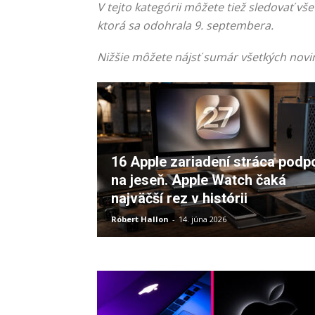
V tejto kategórii môžete tiež sledovať vš
ktorá sa odohrala 9. septembera.
Nižšie môžete nájsť sumár všetkých novin
16 Apple zariadení stráca podp
na jeseň. Apple Watch čaká
najväčší rez v histórii
Róbert Hallon
-
14. júna 2026