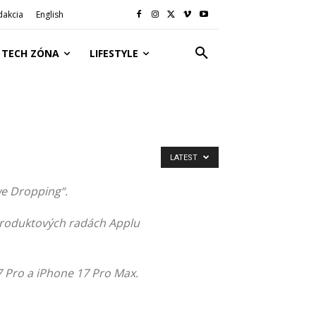
dakcia
English
TECH ZÓNA
LIFESTYLE
LATEST
we Dropping“.
 produktových radách Applu
7 Pro a iPhone 17 Pro Max.