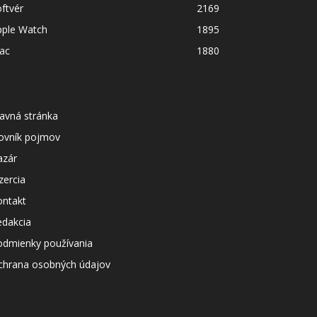
ftvér
2169
pple Watch
1895
ac
1880
avná stránka
lovník pojmov
azár
zercia
ontakt
edakcia
odmienky používania
chrana osobných údajov
agazín svetapple.sk prevádzkuje