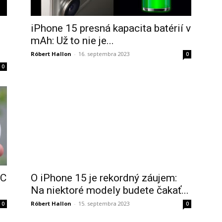
iPhone 15 presná kapacita batérií v
mAh: Už to nie je...
Róbert Hallon
-
16. septembra 2023
0
0
-C
O iPhone 15 je rekordný záujem:
Na niektoré modely budete čakať...
Róbert Hallon
-
15. septembra 2023
0
0