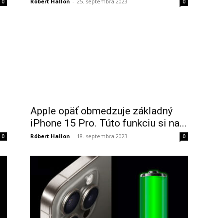
Róbert Hallon
-
25. septembra 2023
0
0
Apple opäť obmedzuje základný
iPhone 15 Pro. Túto funkciu si na...
Róbert Hallon
-
18. septembra 2023
0
0