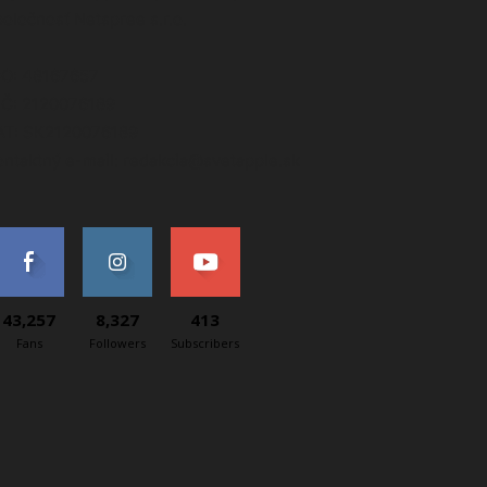
poločnosť Netspree s.r.o.
ČO: 48167657
IČ: 2120076189
AT: SK2120076189
ontaktný e-mail: redakcia@svetapple.sk
43,257
8,327
413
Fans
Followers
Subscribers