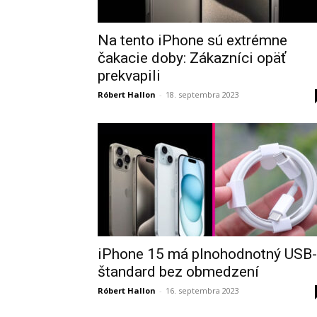
Na tento iPhone sú extrémne
čakacie doby: Zákazníci opäť
prekvapili
Róbert Hallon
-
18. septembra 2023
iPhone 15 má plnohodnotný USB
štandard bez obmedzení
Róbert Hallon
-
16. septembra 2023