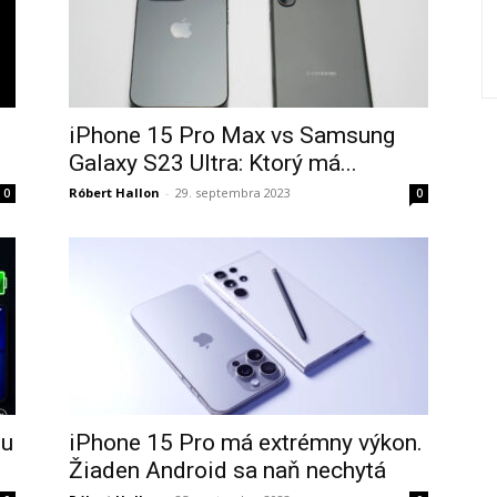
iPhone 15 Pro Max vs Samsung
Galaxy S23 Ultra: Ktorý má...
Róbert Hallon
-
29. septembra 2023
0
0
ou
iPhone 15 Pro má extrémny výkon.
Žiaden Android sa naň nechytá