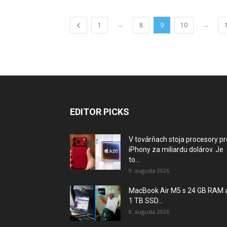
...
...
1
8
9
10
EDITOR PICKS
V továrňach stoja procesory pr
iPhony za miliardu dolárov. Je
to...
9. augusta 2026
MacBook Air M5 s 24 GB RAM 
1 TB SSD...
8. augusta 2026