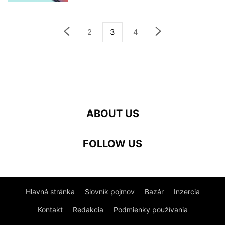
2
3
4
ABOUT US
FOLLOW US
Hlavná stránka
Slovník pojmov
Bazár
Inzercia
Kontakt
Redakcia
Podmienky používania