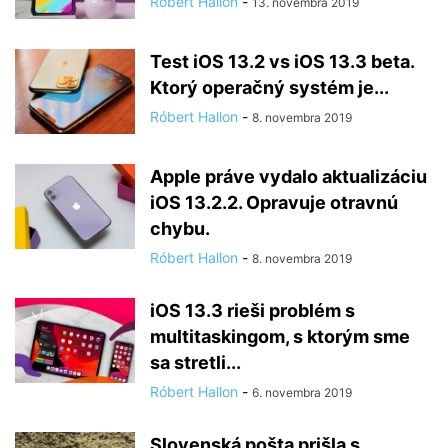
Róbert Hallon
-
13. novembra 2019
Test iOS 13.2 vs iOS 13.3 beta.
Ktorý operačný systém je...
Róbert Hallon
-
8. novembra 2019
Apple práve vydalo aktualizáciu
iOS 13.2.2. Opravuje otravnú
chybu.
Róbert Hallon
-
8. novembra 2019
iOS 13.3 rieši problém s
multitaskingom, s ktorým sme
sa stretli...
Róbert Hallon
-
6. novembra 2019
Slovenská pošta prišla s