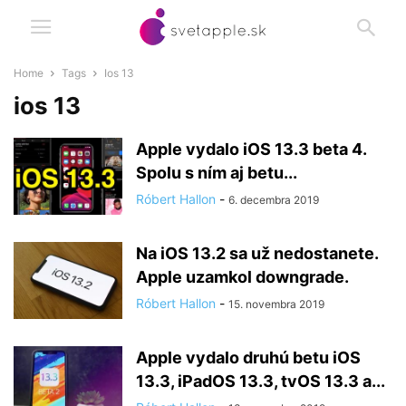
Home
Tags
Ios 13
ios 13
Apple vydalo iOS 13.3 beta 4.
Spolu s ním aj betu...
Róbert Hallon
-
6. decembra 2019
Na iOS 13.2 sa už nedostanete.
Apple uzamkol downgrade.
Róbert Hallon
-
15. novembra 2019
Apple vydalo druhú betu iOS
13.3, iPadOS 13.3, tvOS 13.3 a...