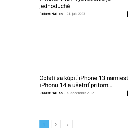
jednoduché
Róbert Hallon
-
21. júla 2023
Oplatí sa kúpiť iPhone 13 namies
iPhonu 14 a ušetriť pritom...
Róbert Hallon
-
4. decembra 2022
1
2