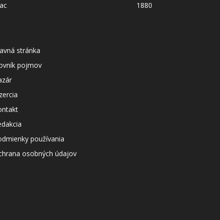
ac
1880
avná stránka
lovník pojmov
azár
zercia
ontakt
edakcia
odmienky používania
chrana osobných údajov
agazín svetapple.sk prevádzkuje
poločnosť Netspree s.r.o.