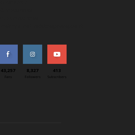
ČO: 48167657
IČ: 2120076189
AT: SK2120076189
ontaktný e-mail: redakcia@svetapple.sk
43,257
8,327
413
Fans
Followers
Subscribers