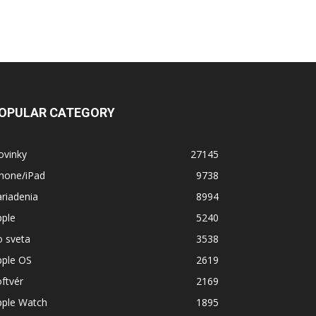
OPULAR CATEGORY
ovinky
27145
Phone/iPad
9738
riadenia
8994
pple
5240
o sveta
3538
pple OS
2619
ftvér
2169
pple Watch
1895