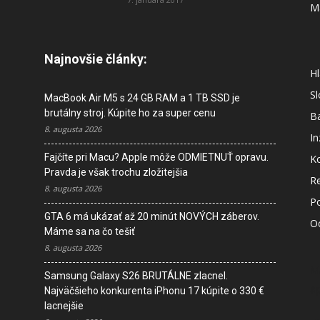
M
Najnovšie články:
Hl
S
MacBook Air M5 s 24 GB RAM a 1 TB SSD je
brutálny stroj. Kúpite ho za super cenu
B
8. augusta 2026
In
Fajčíte pri Macu? Apple môže ODMIETNUŤ opravu.
K
Pravda je však trochu zložitejšia
R
8. augusta 2026
P
GTA 6 má ukázať až 20 minút NOVÝCH záberov.
O
Máme sa na čo tešiť
8. augusta 2026
M
Samsung Galaxy S26 BRUTÁLNE zlacnel.
s
Najväčšieho konkurenta iPhonu 17 kúpite o 330 €
lacnejšie