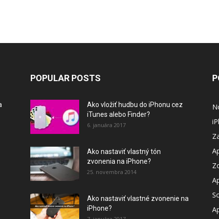
POPULAR POSTS
P
a
Ako vložiť hudbu do iPhonu cez
N
iTunes alebo Finder?
i
6. januára 2017
Za
A
Ako nastaviť vlastný tón
zvonenia na iPhone?
Z
25. novembra 2014
A
So
Ako nastaviť vlastné zvonenie na
iPhone?
A
7. januára 2017