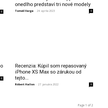
onedlho predstaví tri nové modely
Tomáš Varga
-
24. apríla 2023
0
0
to
Recenzia: Kúpil som repasovaný
iPhone XS Max so zárukou od
tejto...
0
Róbert Hallon
-
27. januára 2022
0
Page 1 of 2