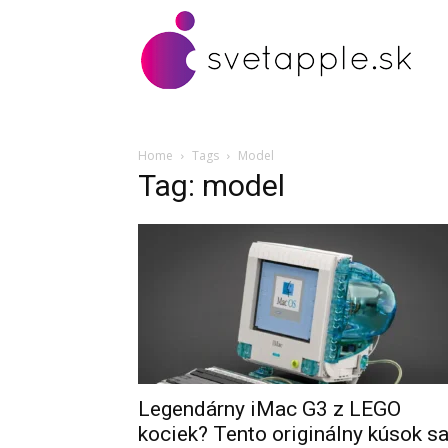
Home
Tags
Model
Tag: model
Legendárny iMac G3 z LEGO
kociek? Tento originálny kúsok s