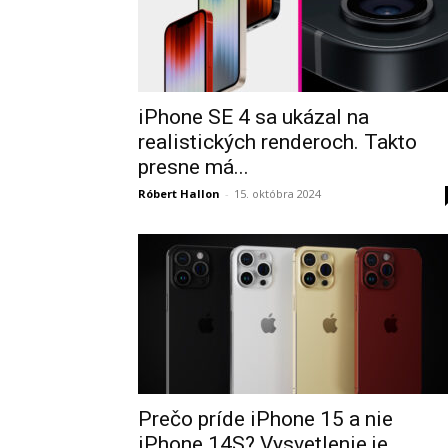
iPhone SE 4 sa ukázal na
realistických renderoch. Takto
presne má...
Róbert Hallon
-
15. októbra 2024
Prečo príde iPhone 15 a nie
iPhone 14S? Vysvetlenie je