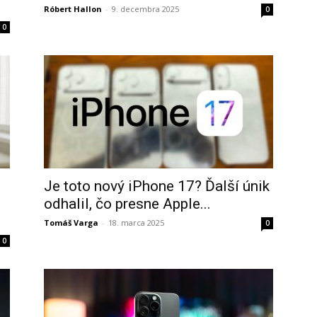
Róbert Hallon
-
9. decembra 2025
0
0
Je toto nový iPhone 17? Ďalší únik
odhalil, čo presne Apple...
Tomáš Varga
-
18. marca 2025
0
0