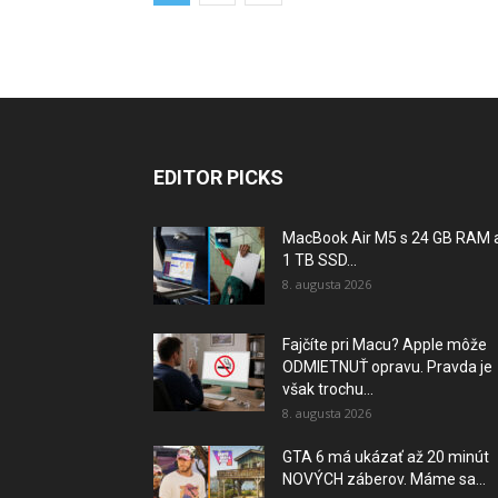
EDITOR PICKS
MacBook Air M5 s 24 GB RAM 
1 TB SSD...
8. augusta 2026
Fajčíte pri Macu? Apple môže
ODMIETNUŤ opravu. Pravda je
však trochu...
8. augusta 2026
GTA 6 má ukázať až 20 minút
NOVÝCH záberov. Máme sa...