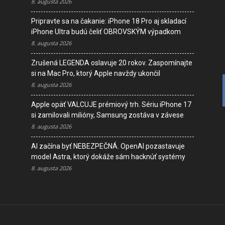
8. augusta 2026
I
D
Pripravte sa na čakanie: iPhone 18 Pro aj skladací
V
iPhone Ultra budú čeliť OBROVSKÝM výpadkom
K
8. augusta 2026
Zrušená LEGENDA oslavuje 20 rokov. Zaspomínajte
si na Mac Pro, ktorý Apple navždy ukončil
8. augusta 2026
Apple opäť VALCUJE prémiový trh. Sériu iPhone 17
si zamilovali milióny, Samsung zostáva v závese
8. augusta 2026
AI začína byť NEBEZPEČNÁ. OpenAI pozastavuje
model Astra, ktorý dokáže sám hacknúť systémy
8. augusta 2026