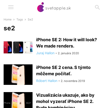
Home
Tags
Se2
se2
iPhone SE 2: How it will look?
We made renders.
Juraj Hallon
-
2. januára 2020
iPhone SE 2 cena. S týmto
môžeme počítať.
Róbert Hallon
-
2. novembra 2019
Vizualizácia ukazuje, ako by
mohol vyzerať iPhone SE 2.
Bude kombináciou...