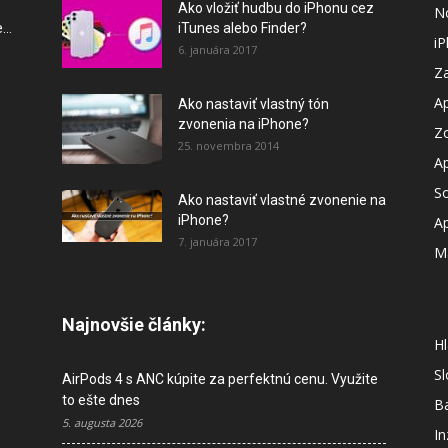
Ako vložiť hudbu do iPhonu cez
N
..
iTunes alebo Finder?
i
6. januára 2017
Za
A
Ako nastaviť vlastný tón
zvonenia na iPhone?
Z
25. novembra 2014
A
So
Ako nastaviť vlastné zvonenie na
iPhone?
A
7. januára 2017
M
Najnovšie články:
Hl
S
AirPods 4 s ANC kúpite za perfektnú cenu. Využite
to ešte dnes
B
5. augusta 2026
In