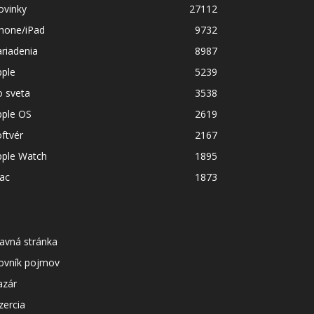
ovinky
27112
Phone/iPad
9732
riadenia
8987
pple
5239
o sveta
3538
pple OS
2619
ftvér
2167
pple Watch
1895
ac
1873
avná stránka
lovník pojmov
azár
zercia