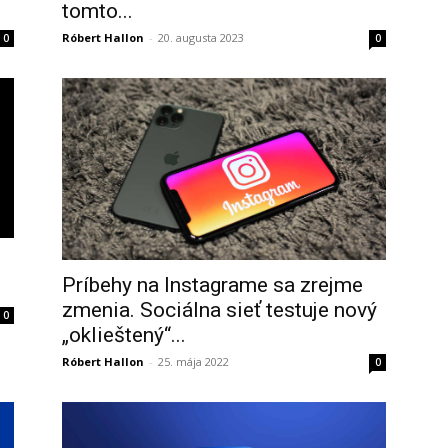
tomto...
Róbert Hallon
-
20. augusta 2023
0
0
Príbehy na Instagrame sa zrejme
zmenia. Sociálna sieť testuje nový
0
„oklieštený“...
Róbert Hallon
-
25. mája 2022
0