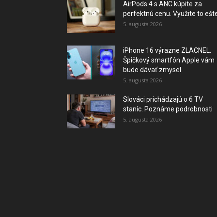
AirPods 4 s ANC kúpite za
perfektnú cenu. Využite to ešte.
5. augusta 2026
iPhone 16 výrazne ZLACNEL.
Špičkový smartfón Apple vám
bude dávať zmysel
5. augusta 2026
Slováci prichádzajú o 6 TV
staníc. Poznáme podrobnosti
5. augusta 2026