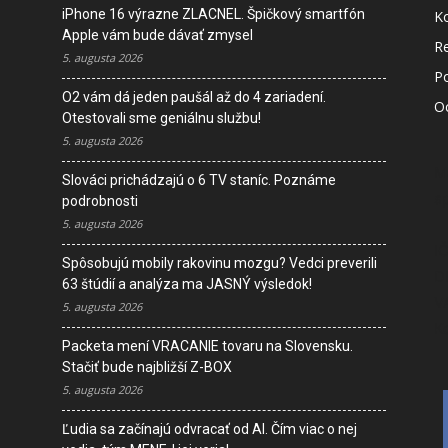
iPhone 16 výrazne ZLACNEL. Špičkový smartfón
K
Apple vám bude dávať zmysel
R
5. augusta 2026
P
O2 vám dá jeden paušál až do 4 zariadení.
O
Otestovali sme geniálnu službu!
5. augusta 2026
M
Slováci prichádzajú o 6 TV staníc. Poznáme
s
podrobnosti
5. augusta 2026
I
Spôsobujú mobily rakovinu mozgu? Vedci preverili
D
63 štúdií a analýza ma JASNÝ výsledok!
V
5. augusta 2026
K
Packeta mení VRACANIE tovaru na Slovensku.
Stačiť bude najbližší Z-BOX
5. augusta 2026
Ľudia sa začínajú odvracať od AI. Čím viac o nej