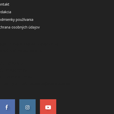
ontakt
edakcia
odmienky používania
chrana osobných údajov
agazín svetapple.sk prevádzkuje
poločnosť Netspree s.r.o.
ČO: 48167657
IČ: 2120076189
AT: SK2120076189
ontaktný e-mail: redakcia@svetapple.sk