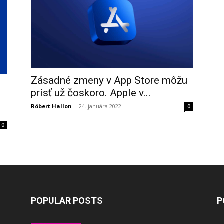
Zásadné zmeny v App Store môžu
prísť už čoskoro. Apple v...
Róbert Hallon
-
24. januára 2022
0
0
POPULAR POSTS
P