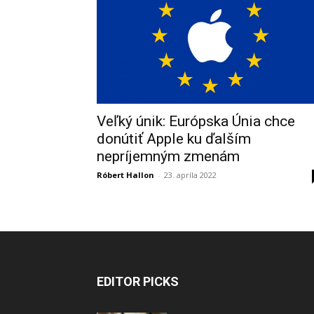
Veľký únik: Európska Únia chce
donútiť Apple ku ďalším
nepríjemným zmenám
Róbert Hallon
-
23. apríla 2022
EDITOR PICKS