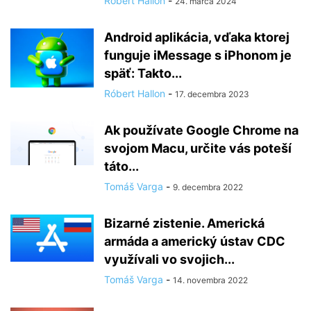
Róbert Hallon
-
24. marca 2024
Android aplikácia, vďaka ktorej
funguje iMessage s iPhonom je
späť: Takto...
Róbert Hallon
-
17. decembra 2023
Ak používate Google Chrome na
svojom Macu, určite vás poteší
táto...
Tomáš Varga
-
9. decembra 2022
Bizarné zistenie. Americká
armáda a americký ústav CDC
využívali vo svojich...
Tomáš Varga
-
14. novembra 2022