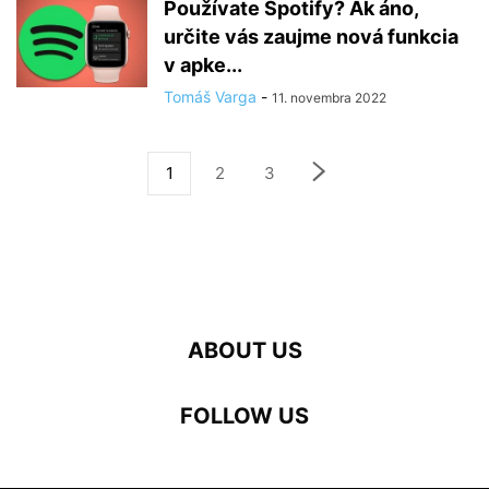
Používate Spotify? Ak áno,
určite vás zaujme nová funkcia
v apke...
Tomáš Varga
-
11. novembra 2022
1
2
3
ABOUT US
FOLLOW US