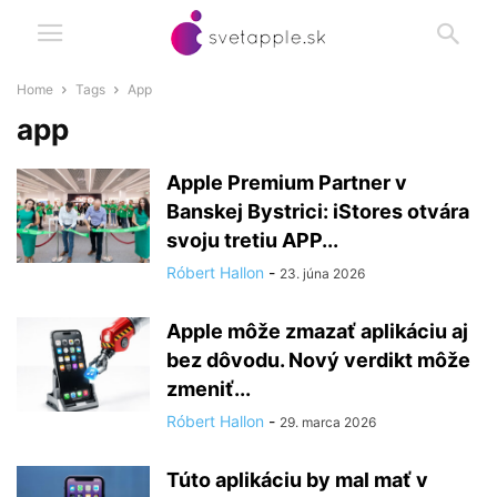
Home
Tags
App
app
Apple Premium Partner v
Banskej Bystrici: iStores otvára
svoju tretiu APP...
Róbert Hallon
-
23. júna 2026
Apple môže zmazať aplikáciu aj
bez dôvodu. Nový verdikt môže
zmeniť...
Róbert Hallon
-
29. marca 2026
Túto aplikáciu by mal mať v