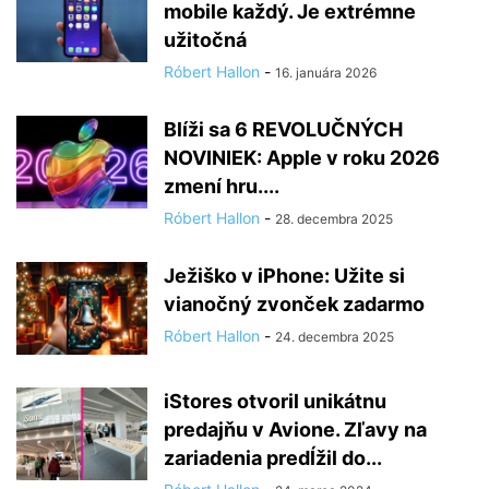
mobile každý. Je extrémne
užitočná
Róbert Hallon
-
16. januára 2026
Blíži sa 6 REVOLUČNÝCH
NOVINIEK: Apple v roku 2026
zmení hru....
Róbert Hallon
-
28. decembra 2025
Ježiško v iPhone: Užite si
vianočný zvonček zadarmo
Róbert Hallon
-
24. decembra 2025
iStores otvoril unikátnu
predajňu v Avione. Zľavy na
zariadenia predĺžil do...