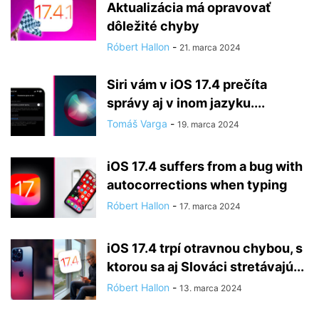
Aktualizácia má opravovať
dôležité chyby
Róbert Hallon
-
21. marca 2024
Siri vám v iOS 17.4 prečíta
správy aj v inom jazyku....
Tomáš Varga
-
19. marca 2024
iOS 17.4 suffers from a bug with
autocorrections when typing
Róbert Hallon
-
17. marca 2024
iOS 17.4 trpí otravnou chybou, s
ktorou sa aj Slováci stretávajú...
Róbert Hallon
-
13. marca 2024