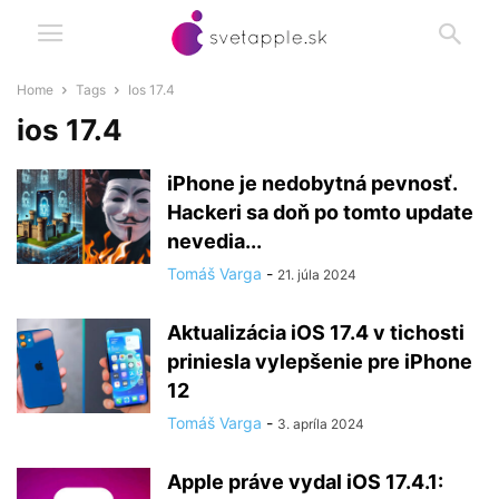
Home
Tags
Ios 17.4
ios 17.4
iPhone je nedobytná pevnosť.
Hackeri sa doň po tomto update
nevedia...
Tomáš Varga
-
21. júla 2024
Aktualizácia iOS 17.4 v tichosti
priniesla vylepšenie pre iPhone
12
Tomáš Varga
-
3. apríla 2024
Apple práve vydal iOS 17.4.1: