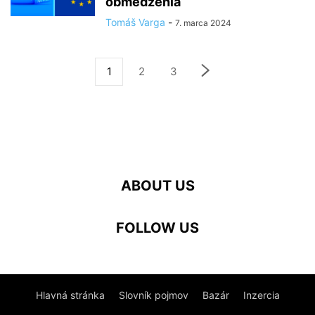
obmedzenia
Tomáš Varga
-
7. marca 2024
1
2
3
ABOUT US
FOLLOW US
Hlavná stránka
Slovník pojmov
Bazár
Inzercia