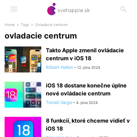
Home
Tags
Ovladacie centrum
ovladacie centrum
Takto Apple zmenil ovládacie
centrum v iOS 18
Róbert Hallon
-
12. júna 2024
iOS 18 dostane konečne úplne
nové ovládacie centrum
Tomáš Varga
-
4. júna 2024
8 funkcií, ktoré chceme vidieť v
iOS 18