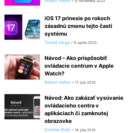
Róbert Hallon
-
9. novembra 2023
iOS 17 prinesie po rokoch
zásadnú zmenu tejto časti
systému
Tomáš Varga
-
6. apríla 2023
Návod – Ako prispôsobiť
ovládacie centrum v Apple
Watch?
Róbert Hallon
-
17. júla 2019
Návod: Ako zakázať vysúvanie
ovládacieho centra v
aplikáciach či zamknutej
obrazovke
Dominik Bullo
-
18. júla 2016