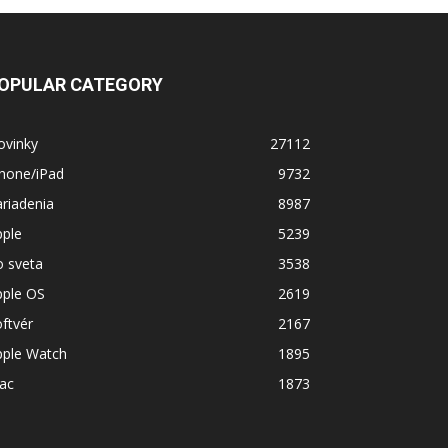
OPULAR CATEGORY
ovinky
27112
Phone/iPad
9732
riadenia
8987
pple
5239
o sveta
3538
pple OS
2619
ftvér
2167
pple Watch
1895
ac
1873