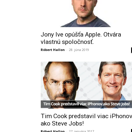
Jony Ive opúšťa Apple. Otvára
vlastnú spoločnosť.
Róbert Hallon
-
28. júna 2019
Tim Cook predstavil viac iPhono
ako Steve Jobs!
Róbert Hallon
-
27. januára 2017