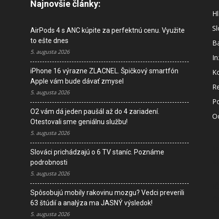
Najnovšie články:
Hl
S
AirPods 4 s ANC kúpite za perfektnú cenu. Využite
to ešte dnes
B
5. augusta 2026
In
iPhone 16 výrazne ZLACNEL. Špičkový smartfón
K
Apple vám bude dávať zmysel
R
5. augusta 2026
P
O2 vám dá jeden paušál až do 4 zariadení.
O
Otestovali sme geniálnu službu!
5. augusta 2026
M
Slováci prichádzajú o 6 TV staníc. Poznáme
s
podrobnosti
5. augusta 2026
I
Spôsobujú mobily rakovinu mozgu? Vedci preverili
D
63 štúdií a analýza ma JASNÝ výsledok!
V
5. augusta 2026