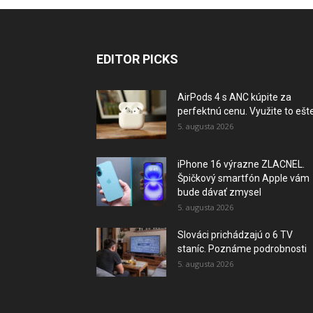
EDITOR PICKS
AirPods 4 s ANC kúpite za
perfektnú cenu. Využite to ešte.
5. augusta 2026
iPhone 16 výrazne ZLACNEL.
Špičkový smartfón Apple vám
bude dávať zmysel
5. augusta 2026
Slováci prichádzajú o 6 TV
staníc. Poznáme podrobnosti
5. augusta 2026