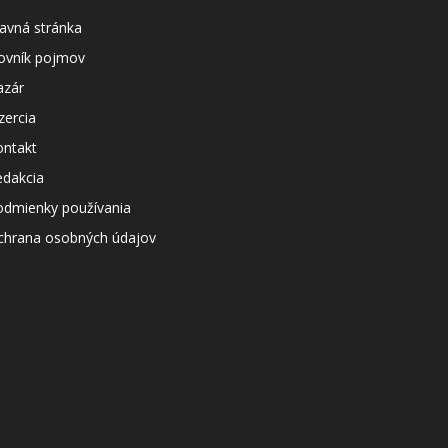
avná stránka
lovník pojmov
azár
zercia
ontakt
edakcia
odmienky používania
chrana osobných údajov
agazín svetapple.sk prevádzkuje
poločnosť Netspree s.r.o.
ČO: 48167657
IČ: 2120076189
AT: SK2120076189