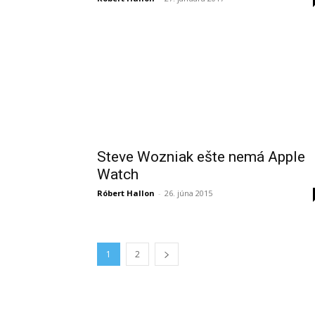
Steve Wozniak ešte nemá Apple
Watch
Róbert Hallon
-
26. júna 2015
1
2