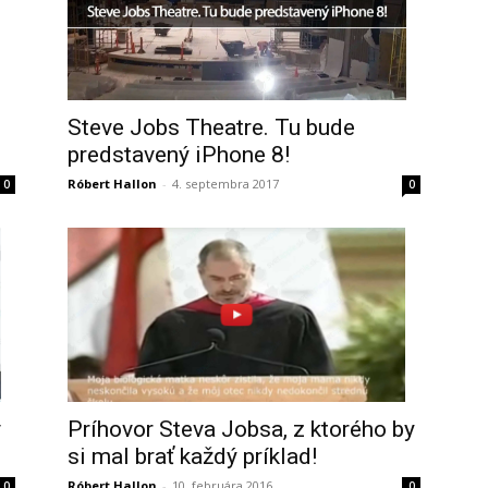
Steve Jobs Theatre. Tu bude
predstavený iPhone 8!
Róbert Hallon
-
4. septembra 2017
0
0
Príhovor Steva Jobsa, z ktorého by
v
si mal brať každý príklad!
Róbert Hallon
-
10. februára 2016
0
0