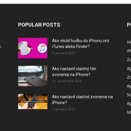
POPULAR POSTS
P
Ako vložiť hudbu do iPhonu cez
N
..
iTunes alebo Finder?
i
6. januára 2017
Za
A
Ako nastaviť vlastný tón
zvonenia na iPhone?
Z
25. novembra 2014
A
So
Ako nastaviť vlastné zvonenie na
iPhone?
A
7. januára 2017
M