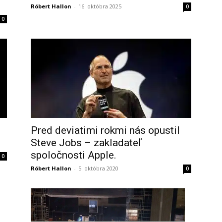
Róbert Hallon
-
16. októbra 2025
0
0
Pred deviatimi rokmi nás opustil
Steve Jobs – zakladateľ
spoločnosti Apple.
0
Róbert Hallon
-
5. októbra 2020
0