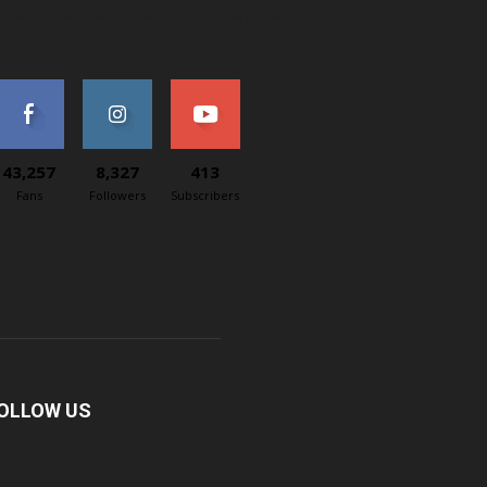
ontaktný e-mail: redakcia@svetapple.sk
43,257
8,327
413
Fans
Followers
Subscribers
OLLOW US