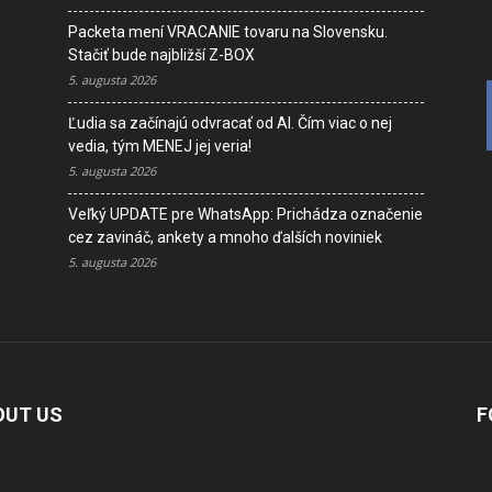
K
Packeta mení VRACANIE tovaru na Slovensku.
Stačiť bude najbližší Z-BOX
5. augusta 2026
Ľudia sa začínajú odvracať od AI. Čím viac o nej
vedia, tým MENEJ jej veria!
5. augusta 2026
Veľký UPDATE pre WhatsApp: Prichádza označenie
cez zavináč, ankety a mnoho ďalších noviniek
5. augusta 2026
OUT US
F