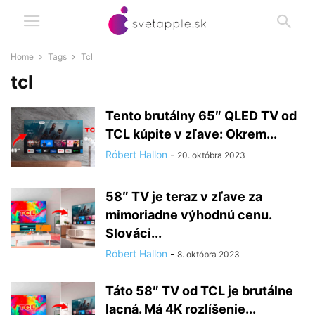
Home
Tags
Tcl
tcl
Tento brutálny 65″ QLED TV od
TCL kúpite v zľave: Okrem...
Róbert Hallon
-
20. októbra 2023
58″ TV je teraz v zľave za
mimoriadne výhodnú cenu.
Slováci...
Róbert Hallon
-
8. októbra 2023
Táto 58″ TV od TCL je brutálne
lacná. Má 4K rozlíšenie...