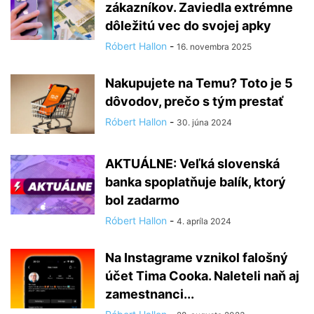
zákazníkov. Zaviedla extrémne
dôležitú vec do svojej apky
Róbert Hallon
-
16. novembra 2025
Nakupujete na Temu? Toto je 5
dôvodov, prečo s tým prestať
Róbert Hallon
-
30. júna 2024
AKTUÁLNE: Veľká slovenská
banka spoplatňuje balík, ktorý
bol zadarmo
Róbert Hallon
-
4. apríla 2024
Na Instagrame vznikol falošný
účet Tima Cooka. Naleteli naň aj
zamestnanci...