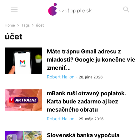
Home
Tags
účet
účet
Máte trápnu Gmail adresu z
mladosti? Google ju konečne vie
zmeniť...
Róbert Hallon
-
28. júna 2026
mBank ruší otravný poplatok.
Karta bude zadarmo aj bez
mesačného obratu
Róbert Hallon
-
25. mája 2026
Slovenská banka vypočula