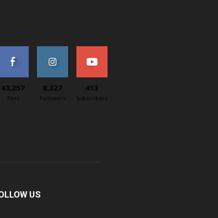
AT: SK2120076189
ontaktný e-mail: redakcia@svetapple.sk
43,257
8,327
413
Fans
Followers
Subscribers
OLLOW US