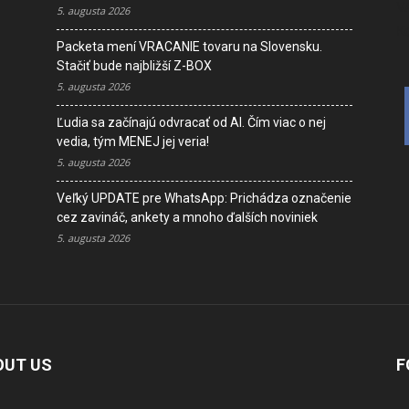
V
5. augusta 2026
K
Packeta mení VRACANIE tovaru na Slovensku.
Stačiť bude najbližší Z-BOX
5. augusta 2026
Ľudia sa začínajú odvracať od AI. Čím viac o nej
vedia, tým MENEJ jej veria!
5. augusta 2026
Veľký UPDATE pre WhatsApp: Prichádza označenie
cez zavináč, ankety a mnoho ďalších noviniek
5. augusta 2026
OUT US
F