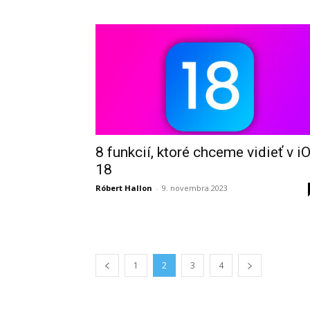
8 funkcií, ktoré chceme vidieť v i
18
Róbert Hallon
-
9. novembra 2023
1
2
3
4