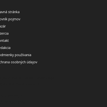
avná stránka
lovník pojmov
azár
zercia
ontakt
edakcia
odmienky používania
chrana osobných údajov
agazín svetapple.sk prevádzkuje
poločnosť Netspree s.r.o.
ČO: 48167657
IČ: 2120076189