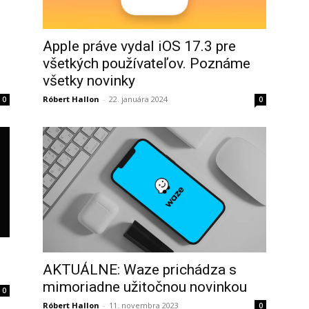
Apple práve vydal iOS 17.3 pre
všetkých používateľov. Poznáme
všetky novinky
Róbert Hallon
-
22. januára 2024
0
0
AKTUÁLNE: Waze prichádza s
mimoriadne užitočnou novinkou
0
Róbert Hallon
-
11. novembra 2023
0