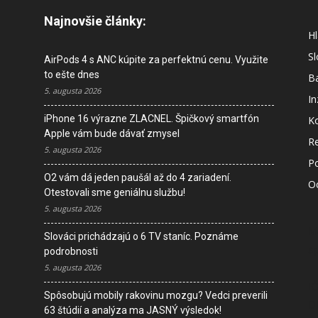
Najnovšie články:
Hl
S
AirPods 4 s ANC kúpite za perfektnú cenu. Využite
to ešte dnes
B
5. augusta 2026
In
iPhone 16 výrazne ZLACNEL. Špičkový smartfón
K
Apple vám bude dávať zmysel
R
5. augusta 2026
P
O2 vám dá jeden paušál až do 4 zariadení.
O
Otestovali sme geniálnu službu!
5. augusta 2026
M
Slováci prichádzajú o 6 TV staníc. Poznáme
s
podrobnosti
5. augusta 2026
I
Spôsobujú mobily rakovinu mozgu? Vedci preverili
D
63 štúdií a analýza ma JASNÝ výsledok!