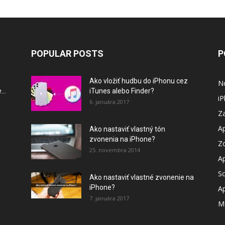
POPULAR POSTS
P
Ako vložiť hudbu do iPhonu cez
N
..
iTunes alebo Finder?
i
6. januára 2017
Za
A
Ako nastaviť vlastný tón
zvonenia na iPhone?
Z
25. novembra 2014
A
So
Ako nastaviť vlastné zvonenie na
iPhone?
A
7. januára 2017
M