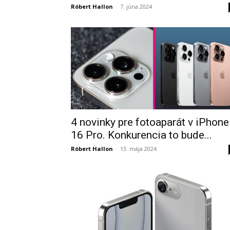
Róbert Hallon
-
7. júna 2024
4 novinky pre fotoaparát v iPhone
16 Pro. Konkurencia to bude...
Róbert Hallon
-
13. mája 2024