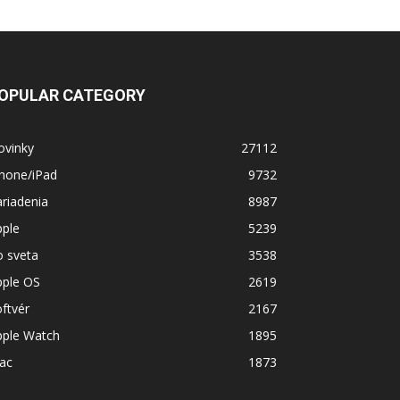
OPULAR CATEGORY
ovinky
27112
Phone/iPad
9732
riadenia
8987
pple
5239
o sveta
3538
pple OS
2619
ftvér
2167
pple Watch
1895
ac
1873