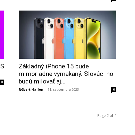
OS
Základný iPhone 15 bude
mimoriadne vymakaný. Slováci ho
budú milovať aj...
0
Róbert Hallon
-
11. septembra 2023
0
Page 2 of 4