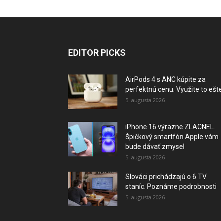
EDITOR PICKS
AirPods 4 s ANC kúpite za
perfektnú cenu. Využite to ešte.
5. augusta 2026
iPhone 16 výrazne ZLACNEL.
Špičkový smartfón Apple vám
bude dávať zmysel
5. augusta 2026
Slováci prichádzajú o 6 TV
staníc. Poznáme podrobnosti
5. augusta 2026