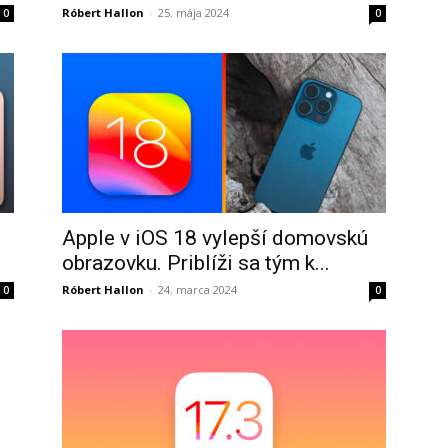
Róbert Hallon
-
25. mája 2024
0
0
Apple v iOS 18 vylepší domovskú
obrazovku. Priblíži sa tým k...
Róbert Hallon
-
24. marca 2024
0
0