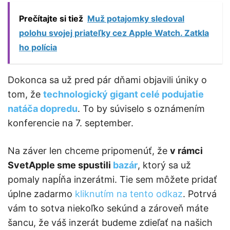
Prečítajte si tiež
Muž potajomky sledoval
polohu svojej priateľky cez Apple Watch. Zatkla
ho polícia
Dokonca sa už pred pár dňami objavili úniky o
tom, že
technologický gigant celé podujatie
natáča dopredu
. To by súviselo s oznámením
konferencie na 7. september.
Na záver len chceme pripomenúť, že
v rámci
SvetApple sme spustili
bazár
, ktorý sa už
pomaly napĺňa inzerátmi. Tie sem môžete pridať
úplne zadarmo
kliknutím na tento odkaz
. Potrvá
vám to sotva niekoľko sekúnd a zároveň máte
šancu, že váš inzerát budeme zdieľať na našich