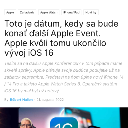
Apple
Zariadenia
Apple Watch
iPhone/iPad
Novinky
Toto je dátum, kedy sa bude
konať ďalší Apple Event.
Apple kvôli tomu ukončilo
vývoj iOS 16
Tešíte sa na ďalšiu Apple konferenciu? V tom prípade máme
skvelé správy. Apple plánuje svoje budúce podujatie už na
začiatok septembra. Predstaví na ňom úplne nový iPhone 14
/ 14 Pro a takisto Apple Watch Series 8. Operačný systém
iOS 16 by mal byť už hotový.
By
Róbert Hallon
-
21. augusta 2022