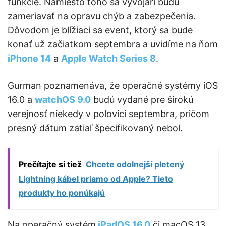
funkcie. Namiesto toho sa vývojári budú
zameriavať na opravu chýb a zabezpečenia.
Dôvodom je blížiaci sa event, ktorý sa bude
konať už začiatkom septembra a uvidíme na ňom
iPhone 14
a
Apple Watch Series 8
.
Gurman poznamenáva, že operačné systémy iOS
16.0 a
watchOS 9.0
budú vydané pre širokú
verejnosť niekedy v polovici septembra, pričom
presný dátum zatiaľ špecifikovaný nebol.
Prečítajte si tiež
Chcete odolnejší pletený
Lightning kábel priamo od Apple? Tieto
produkty ho ponúkajú
Na operačný systém
iPadOS 16.0
či macOS 13