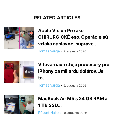
RELATED ARTICLES
Apple Vision Pro ako
CHIRURGICKÉ eso. Operácie sú
vďaka náhlavnej súprave...
Tomáš Varga
-
9. augusta 2026
V továrňach stoja procesory pre
iPhony za miliardu dolárov. Je
to...
Tomáš Varga
-
9. augusta 2026
MacBook Air M5 s 24 GB RAM a
1 TB SSD...
Róbert Hallon
-
8. augusta 2026