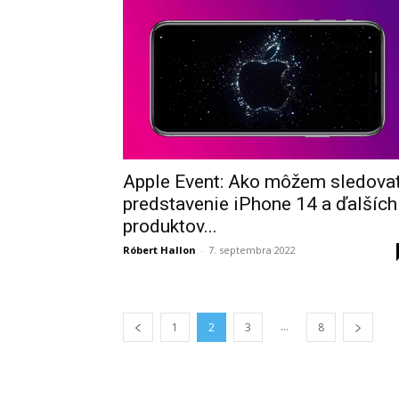
Apple Event: Ako môžem sledova
predstavenie iPhone 14 a ďalších
produktov...
Róbert Hallon
-
7. septembra 2022
...
1
2
3
8