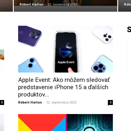
Róbert Hallon
-
22. novembra 2025
Rób
Apple Event: Ako môžem sledovať
predstavenie iPhone 15 a ďalších
produktov...
Róbert Hallon
-
12. septembra 2023
0
0