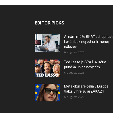
EDITOR PICKS
AI nám môže BRAŤ schopnosti
Lekári bez nej odhalili menej
nálezov
6. augusta 2026
Ted Lasso je SPÄŤ. 4. séria
prináša úplne nový tím
6. augusta 2026
Meta okuliare čelia v Európe
tlaku. V hre sú aj ZÁKAZY
6. augusta 2026