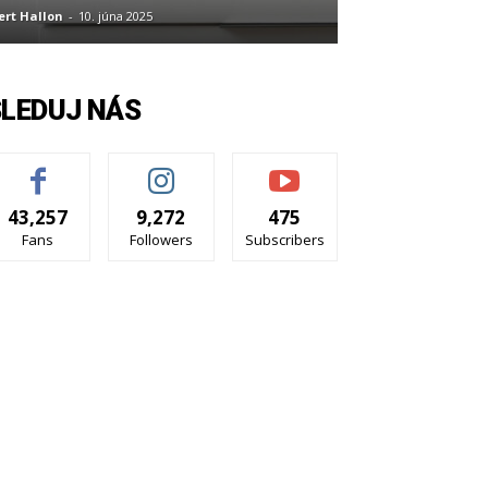
ert Hallon
-
10. júna 2025
SLEDUJ NÁS
43,257
9,272
475
Fans
Followers
Subscribers