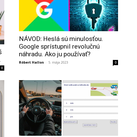
NÁVOD: Heslá sú minulosťou.
Google sprístupnil revolučnú
š
náhradu. Ako ju používať?
.
Róbert Hallon
-
5. mája 2023
0
0