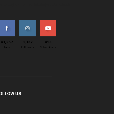
ontaktný e-mail: redakcia@svetapple.sk
43,257
8,327
413
Fans
Followers
Subscribers
OLLOW US