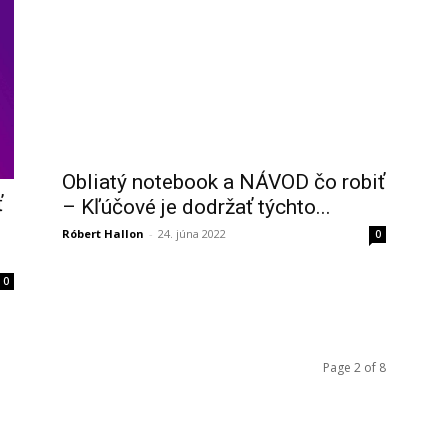
Obliatý notebook a NÁVOD čo robiť
ť
– Kľúčové je dodržať týchto...
Róbert Hallon
-
24. júna 2022
0
0
Page 2 of 8