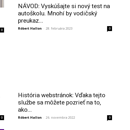
NÁVOD: Vyskúšajte si nový test na
autoškolu. Mnohí by vodičský
preukaz...
Róbert Hallon
-
28. februára 2023
0
0
a
História webstránok: Vďaka tejto
službe sa môžete pozrieť na to,
ako...
Róbert Hallon
-
26. novembra 2022
0
0