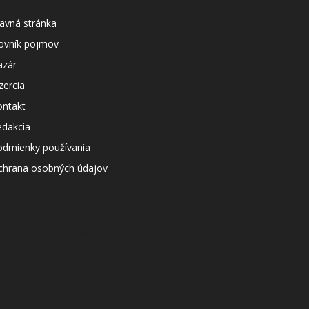
avná stránka
lovník pojmov
azár
zercia
ontakt
edakcia
odmienky používania
chrana osobných údajov
agazín svetapple.sk prevádzkuje
poločnosť Netspree s.r.o.
ČO: 48167657
IČ: 2120076189
AT: SK2120076189