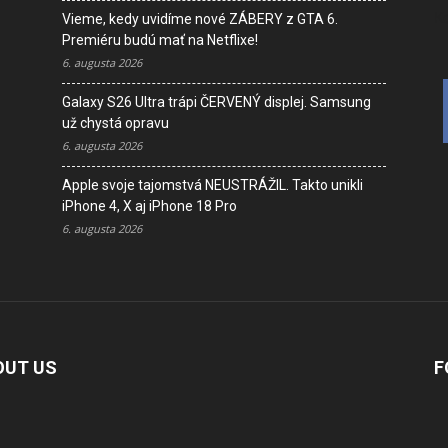
K
Vieme, kedy uvidíme nové ZÁBERY z GTA 6.
Premiéru budú mať na Netflixe!
6. augusta 2026
Galaxy S26 Ultra trápi ČERVENÝ displej. Samsung
už chystá opravu
6. augusta 2026
Apple svoje tajomstvá NEUSTRÁŽIL. Takto unikli
iPhone 4, X aj iPhone 18 Pro
6. augusta 2026
OUT US
F