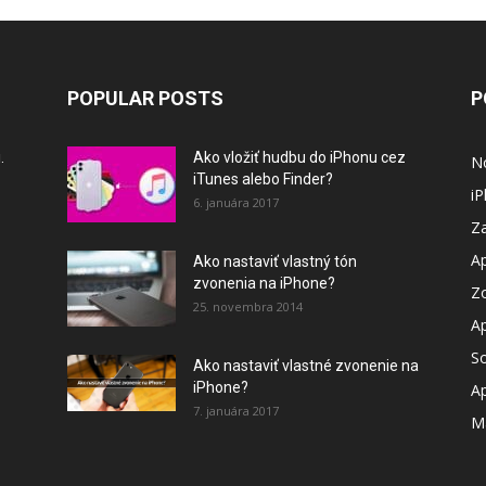
POPULAR POSTS
P
.
Ako vložiť hudbu do iPhonu cez
N
iTunes alebo Finder?
i
6. januára 2017
Za
A
Ako nastaviť vlastný tón
zvonenia na iPhone?
Z
25. novembra 2014
A
So
Ako nastaviť vlastné zvonenie na
iPhone?
A
7. januára 2017
M