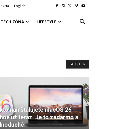
akcia
English
TECH ZÓNA
LIFESTYLE
LATEST
kto nainštalujete macOS 26
hoe už teraz. Je to zadarmo a
dnoduché