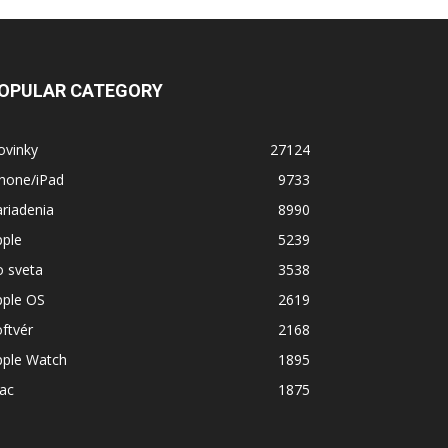
OPULAR CATEGORY
ovinky
27124
Phone/iPad
9733
riadenia
8990
pple
5239
o sveta
3538
pple OS
2619
ftvér
2168
pple Watch
1895
ac
1875