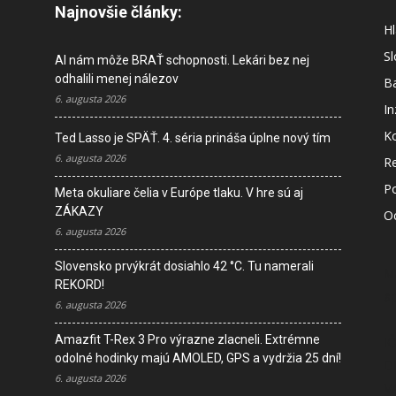
Najnovšie články:
Hl
S
AI nám môže BRAŤ schopnosti. Lekári bez nej
odhalili menej nálezov
B
6. augusta 2026
In
K
Ted Lasso je SPÄŤ. 4. séria prináša úplne nový tím
6. augusta 2026
R
P
Meta okuliare čelia v Európe tlaku. V hre sú aj
ZÁKAZY
O
6. augusta 2026
Slovensko prvýkrát dosiahlo 42 °C. Tu namerali
M
REKORD!
s
6. augusta 2026
Amazfit T-Rex 3 Pro výrazne zlacneli. Extrémne
I
odolné hodinky majú AMOLED, GPS a vydržia 25 dní!
D
6. augusta 2026
V