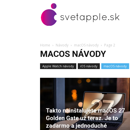
Home
Návody
macOS návody
Page 2
MACOS NÁVODY
Apple Watch návody
iOS návody
macOS návody
Takto nainštalujete macOS 27
Golden Gate už teraz. Je to
zadarmo a jednoduché