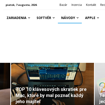
Bazár
Inzercia
Kontakt
Red
piatok, 7 augusta, 2026
ZARIADENIA
SOFTVÉR
NÁVODY
APPLE
TOP 10 klávesových skratiek pre
Ta
Mac, ktoré by mal poznať každý
Ta
jeho majiteľ
je