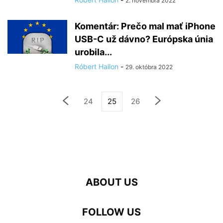
2. novembra 2022
Komentár: Prečo mal mať iPhone
USB-C už dávno? Európska únia
urobila...
Róbert Hallon
-
29. októbra 2022
24
25
26
ABOUT US
FOLLOW US