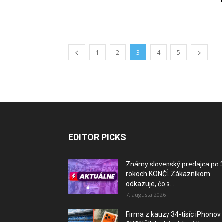
1
2
3
4
5
EDITOR PICKS
Známy slovenský predajca po 
rokoch KONČÍ. Zákazníkom
odkazuje, čo s...
7. augusta 2026
Firma z kauzy 34-tisíc iPhonov