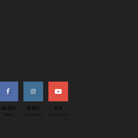
agazín svetapple.sk prevádzkuje
poločnosť Netspree s.r.o.
ČO: 48167657
IČ: 2120076189
AT: SK2120076189
ontaktný e-mail: redakcia@svetapple.sk
43,257
8,327
413
Fans
Followers
Subscribers