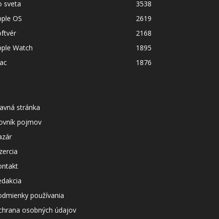
o sveta
3538
pple OS
2619
ftvér
2168
pple Watch
1895
ac
1876
avná stránka
lovník pojmov
azár
zercia
ontakt
edakcia
odmienky používania
chrana osobných údajov