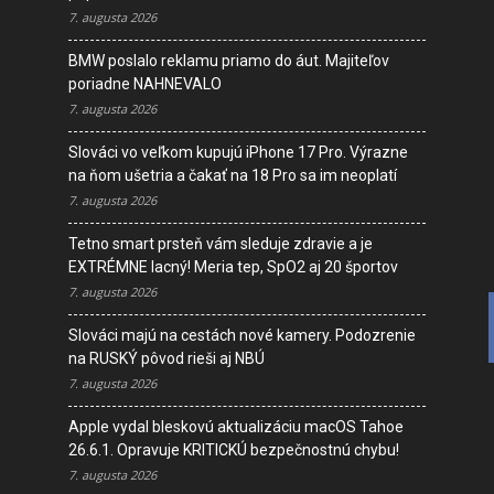
7. augusta 2026
M
BMW poslalo reklamu priamo do áut. Majiteľov
s
poriadne NAHNEVALO
7. augusta 2026
I
Slováci vo veľkom kupujú iPhone 17 Pro. Výrazne
D
na ňom ušetria a čakať na 18 Pro sa im neoplatí
V
7. augusta 2026
K
Tetno smart prsteň vám sleduje zdravie a je
EXTRÉMNE lacný! Meria tep, SpO2 aj 20 športov
7. augusta 2026
Slováci majú na cestách nové kamery. Podozrenie
na RUSKÝ pôvod rieši aj NBÚ
7. augusta 2026
Apple vydal bleskovú aktualizáciu macOS Tahoe
26.6.1. Opravuje KRITICKÚ bezpečnostnú chybu!
7. augusta 2026