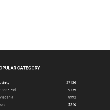
OPULAR CATEGORY
ovinky
27136
Phone/iPad
9735
riadenia
8992
pple
5240