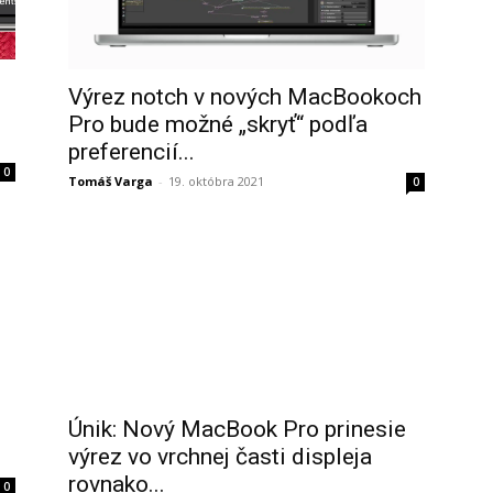
Výrez notch v nových MacBookoch
Pro bude možné „skryť“ podľa
preferencií...
0
Tomáš Varga
-
19. októbra 2021
0
Únik: Nový MacBook Pro prinesie
výrez vo vrchnej časti displeja
rovnako...
0