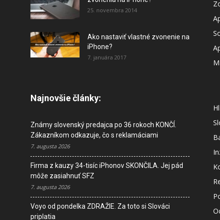
Z
25. novembra 2014
A
So
Ako nastaviť vlastné zvonenie na
iPhone?
A
7. januára 2017
M
Najnovšie články:
Hl
S
Známy slovenský predajca po 36 rokoch KONČÍ.
Zákazníkom odkazuje, čo s reklamáciami
B
7. augusta 2026
In
Firma z kauzy 34-tisíc iPhonov SKONČILA. Jej pád
K
môže zasiahnuť SFZ
R
7. augusta 2026
P
Voyo od pondelka ZDRAŽIE. Za toto si Slováci
O
priplatia