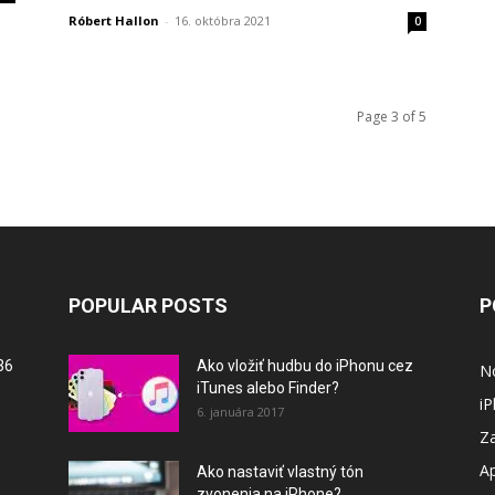
Róbert Hallon
-
16. októbra 2021
0
Page 3 of 5
POPULAR POSTS
P
36
Ako vložiť hudbu do iPhonu cez
N
iTunes alebo Finder?
i
6. januára 2017
Za
A
Ako nastaviť vlastný tón
zvonenia na iPhone?