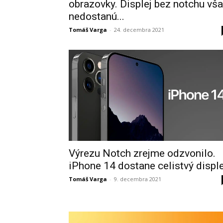
obrazovky. Displej bez notchu vš
nedostanú...
Tomáš Varga
-
24. decembra 2021
Výrezu Notch zrejme odzvonilo.
iPhone 14 dostane celistvý disple
Tomáš Varga
-
9. decembra 2021