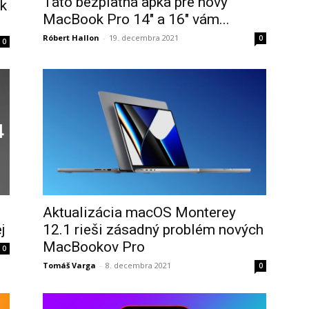
Táto bezplatná apka pre nový
ak
MacBook Pro 14″ a 16″ vám...
Róbert Hallon
-
19. decembra 2021
0
0
Aktualizácia macOS Monterey
j
12.1 rieši zásadný problém nových
MacBookov Pro
0
Tomáš Varga
-
8. decembra 2021
0