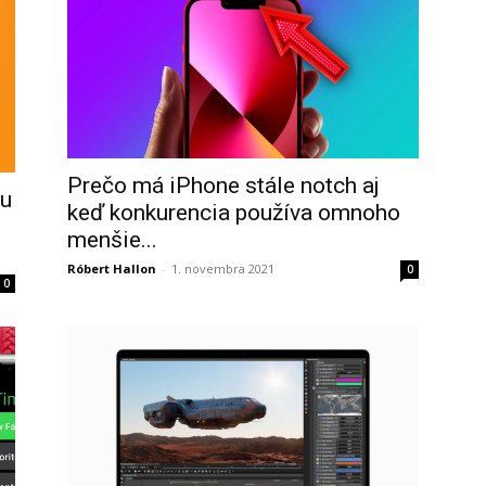
Prečo má iPhone stále notch aj
ku
keď konkurencia používa omnoho
menšie...
Róbert Hallon
-
1. novembra 2021
0
0