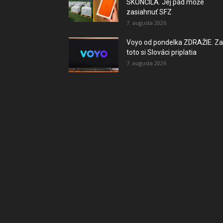
SKONČILA. Jej pád môže
zasiahnuť SFZ
7. augusta 2026
Voyo od pondelka ZDRAŽIE. Za
toto si Slováci priplatia
7. augusta 2026