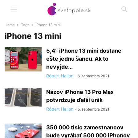
Home
Tags
IPhone 13 mini
iPhone 13 mini
5,4″ iPhone 13 mini dostane
ešte jednu šancu. Ak to
nevyjde...
Róbert Hallon
-
6. septembra 2021
Názov iPhone 13 Pro Max
potvrdzuje ďalší únik
Róbert Hallon
-
5. septembra 2021
350 000 tisíc zamestnancov
bude vyrábať 500 000 iPhonov