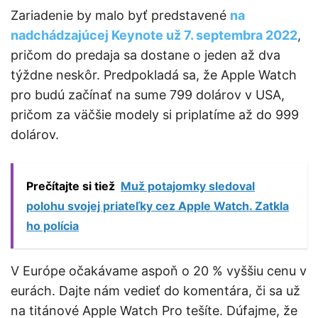
Zariadenie by malo byť predstavené
na
nadchádzajúcej Keynote už 7. septembra 2022
,
pričom do predaja sa dostane o jeden až dva
týždne neskôr. Predpokladá sa, že Apple Watch
pro budú začínať na sume 799 dolárov v USA,
pričom za väčšie modely si priplatíme až do 999
dolárov.
Prečítajte si tiež
Muž potajomky sledoval
polohu svojej priateľky cez Apple Watch. Zatkla
ho polícia
V Európe očakávame aspoň o 20 % vyššiu cenu v
eurách. Dajte nám vedieť do komentára, či sa už
na titánové Apple Watch Pro tešíte. Dúfajme, že