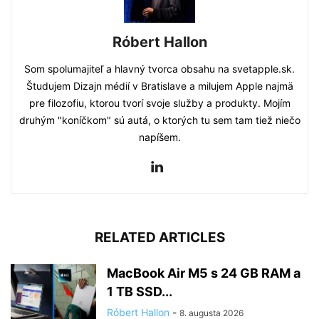
Róbert Hallon
Som spolumajiteľ a hlavný tvorca obsahu na svetapple.sk.
Študujem Dizajn médií v Bratislave a milujem Apple najmä
pre filozofiu, ktorou tvorí svoje služby a produkty. Mojím
druhým "koníčkom" sú autá, o ktorých tu sem tam tiež niečo
napíšem.
RELATED ARTICLES
MacBook Air M5 s 24 GB RAM a
1 TB SSD...
Róbert Hallon
-
8. augusta 2026