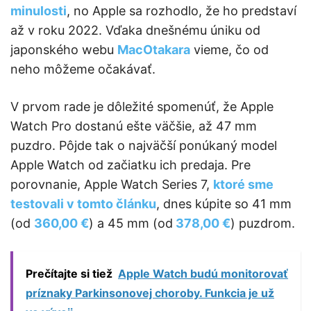
minulosti
, no Apple sa rozhodlo, že ho predstaví
až v roku 2022. Vďaka dnešnému úniku od
japonského webu
MacOtakara
vieme, čo od
neho môžeme očakávať.
V prvom rade je dôležité spomenúť, že Apple
Watch Pro dostanú ešte väčšie, až 47 mm
puzdro. Pôjde tak o najväčší ponúkaný model
Apple Watch od začiatku ich predaja. Pre
porovnanie, Apple Watch Series 7,
ktoré sme
testovali v tomto článku
, dnes kúpite so 41 mm
(od
360,00 €
) a 45 mm (od
378,00 €
) puzdrom.
Prečítajte si tiež
Apple Watch budú monitorovať
príznaky Parkinsonovej choroby. Funkcia je už