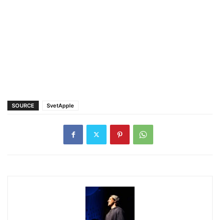
SOURCE
SvetApple