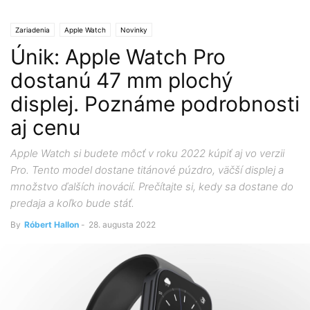
Zariadenia
Apple Watch
Novinky
Únik: Apple Watch Pro
dostanú 47 mm plochý
displej. Poznáme podrobnosti
aj cenu
Apple Watch si budete môcť v roku 2022 kúpiť aj vo verzii
Pro. Tento model dostane titánové púzdro, väčší displej a
množstvo ďalších inovácií. Prečítajte si, kedy sa dostane do
predaja a koľko bude stáť.
By
Róbert Hallon
-
28. augusta 2022