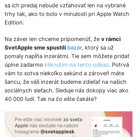
sa ich predaj nebude vzťahovať len na vybrané
trhy tak, ako to bolo v minulosti pri Apple Watch
Edition.
Na záver len chceme pripomenúť, že
v rámci
SvetApple sme spustili
bazár
, ktorý sa už
pomaly napĺňa inzerátmi. Tie sem môžete pridať
úplne zadarmo
kliknutím na tento odkaz
. Potrvá
vám to sotva niekoľko sekúnd a zároveň máte
šancu, že váš inzerát budeme zdieľať na našich
sociálnych sieťach. Sleduje nás dokopy viac ako
40 000 ľudí. Tak na čo ešte čakáte?