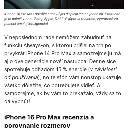
iPhone 16 Pro Max dokáže stmaviť jas displeja len na jeden nit. Praktické
je to najmä v noci. Zdroj: Apple, DALL-E (úprava redakcie, vytvorené za
pomoci umelej inteligencie)
V neposlednom rade nemôžem zabudnúť na
funkciu Always-on, s ktorou prišiel na trh po
prvýkrát iPhone 14 Pro Max a samozrejme ju má
aj o dve generácie novší nástupca. Denne síce
spotrebuje odhadom 15 % energie (
v závislosti
od používania
), no telefón vám nonstop ukazuje
všetko dôležité, čo potrebujete vidieť. A
samozrejme, ak by vám to prekážalo, vždy sa to
dá vypnúť!
iPhone 16 Pro Max recenzia a
porovnanie rozmerov