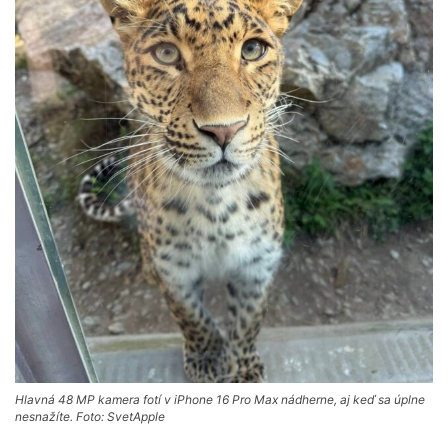
Hlavná 48 MP kamera fotí v iPhone 16 Pro Max nádherne, aj keď sa úplne
nesnažíte. Foto: SvetApple