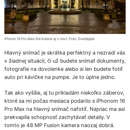
iPhone 16 Pro Max fotí krásne aj v noci. Foto: SvetApple
Hlavný snímač je skrátka perfektný a nezradí vás
v žiadnej situácií, či už budete snímať dokumenty,
fotografie na dovolenke alebo si len budete fotiť
auto pri kávičke na pumpe. Je to úplne jedno.
Tak ako vyššie, aj tu prikladám niekoľko záberov,
ktoré sa mi počas mesiaca podarilo s iPhonom 16
Pro Max na hlavný snímač nafotiť. Najviac ma asi
prekvapila schopnosť zachytávať detaily. V
tomto je 48 MP Fusion kamera naozaj dobrá.