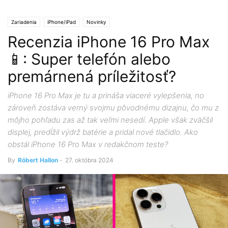
Zariadenia
iPhone/iPad
Novinky
Recenzia iPhone 16 Pro Max
📱: Super telefón alebo
premárnená príležitosť?
iPhone 16 Pro Max je tu a prináša viaceré vylepšenia, no
zároveň zostáva verný svojmu pôvodnému dizajnu, čo mu z
môjho pohľadu zas až tak veľmi nesedí. Apple však zväčšil
displej, predĺžil výdrž batérie a pridal nové tlačidlo. Ako
obstál iPhone 16 Pro Max v redakčnom teste?
By
Róbert Hallon
-
27. októbra 2024