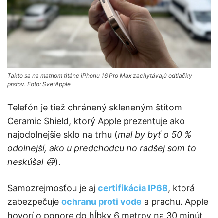
Takto sa na matnom titáne iPhonu 16 Pro Max zachytávajú odtlačky
prstov. Foto: SvetApple
Telefón je tiež chránený skleneným štítom
Ceramic Shield, ktorý Apple prezentuje ako
najodolnejšie sklo na trhu (
mal by byť o 50 %
odolnejší, ako u predchodcu no radšej som to
neskúšal 😃
).
Samozrejmosťou je aj
certifikácia IP68
, ktorá
zabezpečuje
ochranu proti vode
a prachu. Apple
hovorí o ponore do hĺbky 6 metrov na 30 minút,