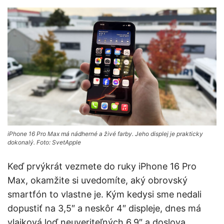
iPhone 16 Pro Max má nádherné a živé farby. Jeho displej je prakticky
dokonalý. Foto: SvetApple
Keď prvýkrát vezmete do ruky iPhone 16 Pro
Max, okamžite si uvedomíte, aký obrovský
smartfón to vlastne je. Kým kedysi sme nedali
dopustiť na 3,5″ a neskôr 4″ displeje, dnes má
vlajková loď neuveriteľných 6,9″ a doslova