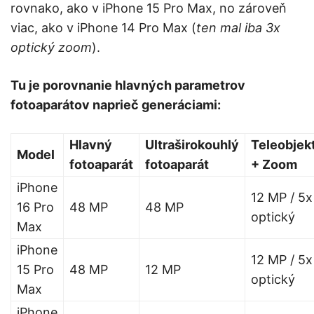
rovnako, ako v iPhone 15 Pro Max, no zároveň
viac, ako v iPhone 14 Pro Max (
ten mal iba 3x
optický zoom
).
Tu je porovnanie hlavných parametrov
fotoaparátov naprieč generáciami:
Hlavný
Ultraširokouhlý
Teleobjek
Model
fotoaparát
fotoaparát
+ Zoom
iPhone
12 MP / 5x
16 Pro
48 MP
48 MP
optický
Max
iPhone
12 MP / 5x
15 Pro
48 MP
12 MP
optický
Max
iPhone