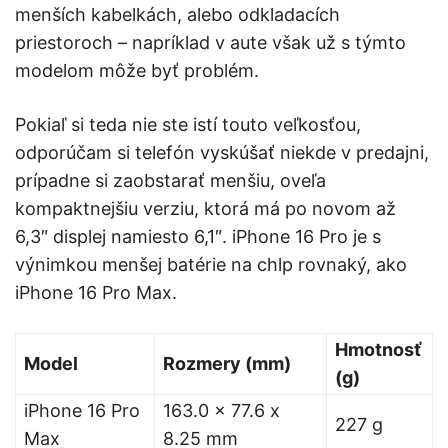
menších kabelkách, alebo odkladacích
priestoroch – napríklad v aute však už s týmto
modelom môže byť problém.
Pokiaľ si teda nie ste istí touto veľkosťou,
odporúčam si telefón vyskúšať niekde v predajni,
prípadne si zaobstarať menšiu, oveľa
kompaktnejšiu verziu, ktorá má po novom až
6,3″ displej namiesto 6,1″. iPhone 16 Pro je s
výnimkou menšej batérie na chlp rovnaký, ako
iPhone 16 Pro Max.
Hmotnosť
Model
Rozmery (mm)
(g)
iPhone 16 Pro
163.0 x 77.6 x
227 g
Max
8.25 mm