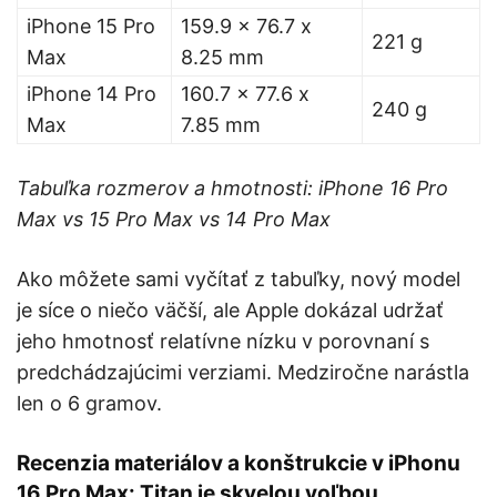
iPhone 15 Pro
159.9 x 76.7 x
221 g
Max
8.25 mm
iPhone 14 Pro
160.7 x 77.6 x
240 g
Max
7.85 mm
Tabuľka rozmerov a hmotnosti: iPhone 16 Pro
Max vs 15 Pro Max vs 14 Pro Max
Ako môžete sami vyčítať z tabuľky, nový model
je síce o niečo väčší, ale Apple dokázal udržať
jeho hmotnosť relatívne nízku v porovnaní s
predchádzajúcimi verziami. Medziročne narástla
len o 6 gramov.
Recenzia materiálov a konštrukcie v iPhonu
16 Pro Max: Titan je skvelou voľbou