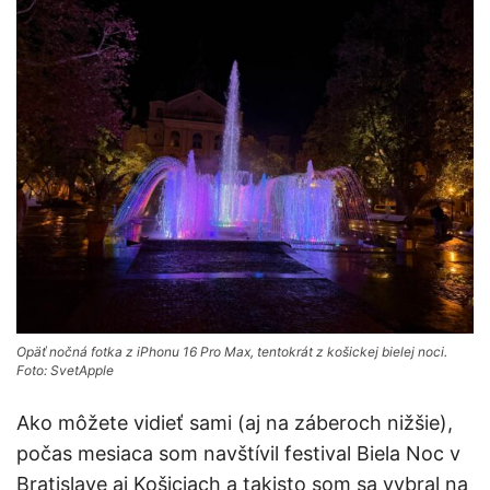
Opäť nočná fotka z iPhonu 16 Pro Max, tentokrát z košickej bielej noci.
Foto: SvetApple
Ako môžete vidieť sami (aj na záberoch nižšie),
počas mesiaca som navštívil festival Biela Noc v
Bratislave aj Košiciach a takisto som sa vybral na