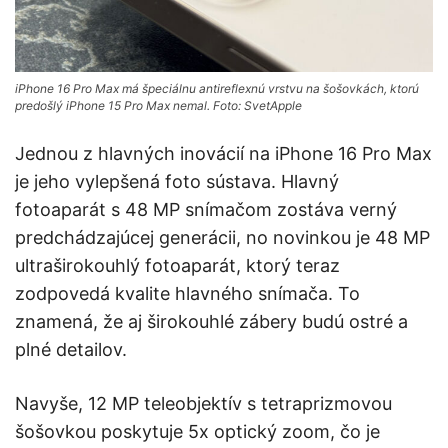
iPhone 16 Pro Max má špeciálnu antireflexnú vrstvu na šošovkách, ktorú
predošlý iPhone 15 Pro Max nemal. Foto: SvetApple
Jednou z hlavných inovácií na iPhone 16 Pro Max
je jeho vylepšená foto sústava. Hlavný
fotoaparát s 48 MP snímačom zostáva verný
predchádzajúcej generácii, no novinkou je 48 MP
ultraširokouhlý fotoaparát, ktorý teraz
zodpovedá kvalite hlavného snímača. To
znamená, že aj širokouhlé zábery budú ostré a
plné detailov.
Navyše, 12 MP teleobjektív s tetraprizmovou
šošovkou poskytuje 5x optický zoom, čo je