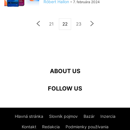
Róbert Hallon
-
7. februára 2024
21
22
23
ABOUT US
FOLLOW US
Hlavná stránka
Slovník pojmov
Bazár
Inzercia
Kontakt
Redakcia
Podmienky používania