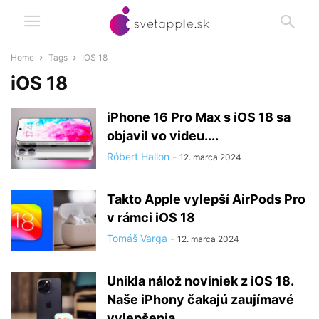
Home
Tags
IOS 18
iOS 18
iPhone 16 Pro Max s iOS 18 sa
objavil vo videu....
Róbert Hallon
-
12. marca 2024
Takto Apple vylepší AirPods Pro
v rámci iOS 18
Tomáš Varga
-
12. marca 2024
Unikla nálož noviniek z iOS 18.
Naše iPhony čakajú zaujímavé
vylepšenia