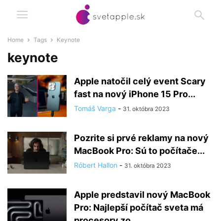
Home
Tags
Keynote
keynote
Apple natočil celý event Scary
fast na nový iPhone 15 Pro...
Tomáš Varga
-
31. októbra 2023
Pozrite si prvé reklamy na nový
MacBook Pro: Sú to počítače...
Róbert Hallon
-
31. októbra 2023
Apple predstavil nový MacBook
Pro: Najlepší počítač sveta má
procesory zo...