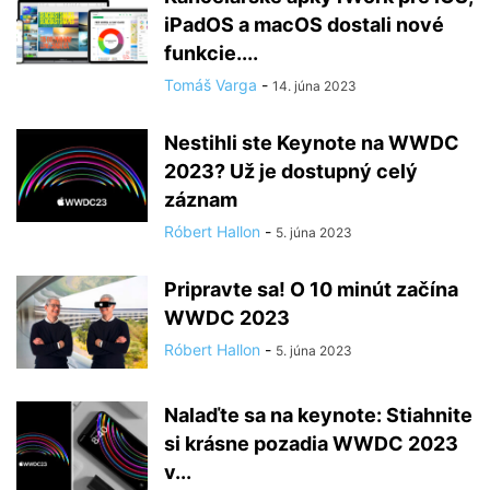
iPadOS a macOS dostali nové
funkcie....
Tomáš Varga
-
14. júna 2023
Nestihli ste Keynote na WWDC
2023? Už je dostupný celý
záznam
Róbert Hallon
-
5. júna 2023
Pripravte sa! O 10 minút začína
WWDC 2023
Róbert Hallon
-
5. júna 2023
Nalaďte sa na keynote: Stiahnite
si krásne pozadia WWDC 2023
v...