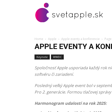
Home
Apple
Apple eventy a konferencie
Page
APPLE EVENTY A KON
Keynote
WWDC
Spoločnosť Apple usporiada každý rok nie
softvéru či zariadení.
Posledný veľký Apple event bol v septemb
Pro 2. generácie. Formou tlačovej správy
Harmonogram udalostí na rok 2025: