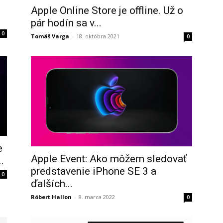
Apple Online Store je offline. Už o
pár hodín sa v...
0
Tomáš Varga
-
18. októbra 2021
0
e
Apple Event: Ako môžem sledovať
.
predstavenie iPhone SE 3 a
0
ďalších...
Róbert Hallon
-
8. marca 2022
0