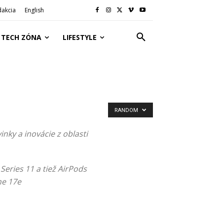
dakcia
English
TECH ZÓNA
LIFESTYLE
RANDOM
nky a inovácie z oblasti
Series 11 a tiež AirPods
ne 17e