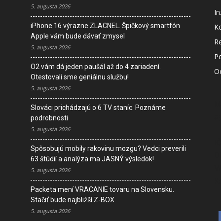
5. augusta 2026
In
iPhone 16 výrazne ZLACNEL. Špičkový smartfón
K
Apple vám bude dávať zmysel
R
5. augusta 2026
P
O2 vám dá jeden paušál až do 4 zariadení.
O
Otestovali sme geniálnu službu!
5. augusta 2026
M
Slováci prichádzajú o 6 TV staníc. Poznáme
s
podrobnosti
5. augusta 2026
I
Spôsobujú mobily rakovinu mozgu? Vedci preverili
D
63 štúdií a analýza ma JASNÝ výsledok!
V
5. augusta 2026
K
Packeta mení VRACANIE tovaru na Slovensku.
Stačiť bude najbližší Z-BOX
5. augusta 2026