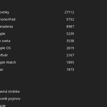
ovinky
27112
Phone/iPad
9732
riadenia
8987
pple
5239
o sveta
3538
pple OS
2619
ftvér
2167
pple Watch
1895
ac
1873
avná stránka
lovník pojmov
azár