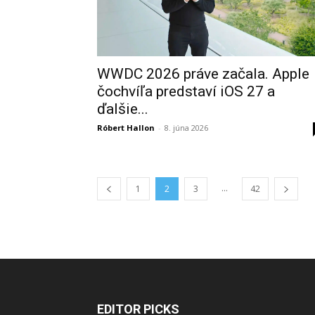
WWDC 2026 práve začala. Apple
čochvíľa predstaví iOS 27 a
ďalšie...
Róbert Hallon
-
8. júna 2026
...
1
2
3
42
EDITOR PICKS