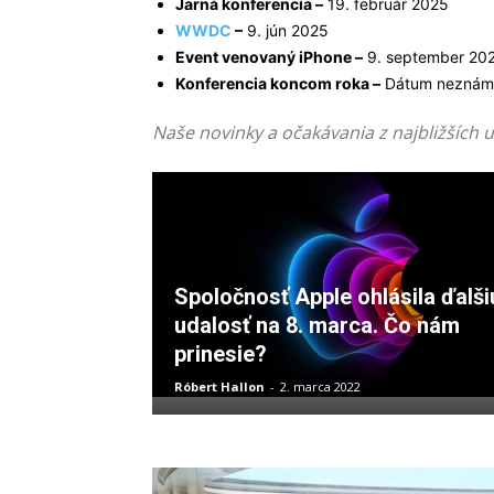
Jarná konferencia –
19. február 2025
WWDC
–
9. jún 2025
Event venovaný iPhone –
9. september 20
Konferencia koncom roka –
Dátum neznámy
Naše novinky a očakávania z najbližších u
Spoločnosť Apple ohlásila ďalši
udalosť na 8. marca. Čo nám
prinesie?
Róbert Hallon
-
2. marca 2022