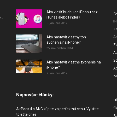
Ako vložiť hudbu do iPhonu cez
N
..
iTunes alebo Finder?
i
6. januára 2017
Za
A
Ako nastaviť vlastný tón
zvonenia na iPhone?
Z
25. novembra 2014
A
So
Ako nastaviť vlastné zvonenie na
iPhone?
A
7. januára 2017
M
Najnovšie články:
Hl
S
AirPods 4 s ANC kúpite za perfektnú cenu. Využite
to ešte dnes
B