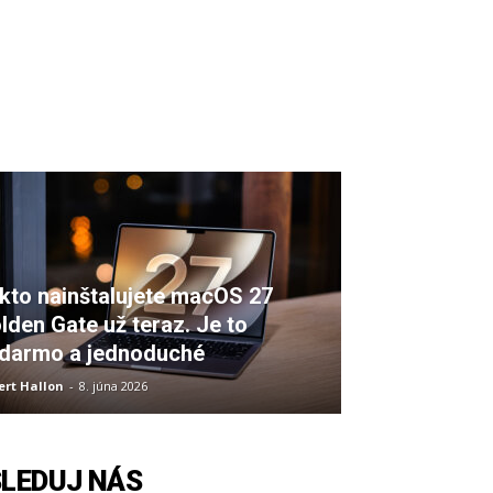
kto nainštalujete macOS 27
lden Gate už teraz. Je to
darmo a jednoduché
ert Hallon
-
8. júna 2026
SLEDUJ NÁS