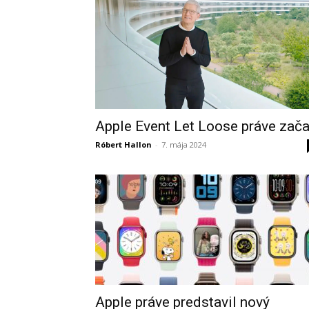
Apple Event Let Loose práve zača
Róbert Hallon
-
7. mája 2024
Apple práve predstavil nový