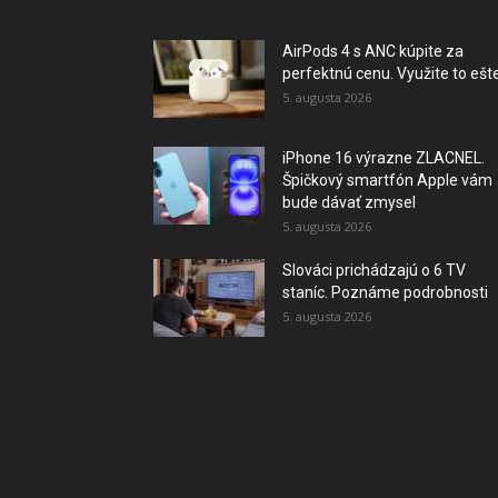
AirPods 4 s ANC kúpite za
perfektnú cenu. Využite to ešte.
5. augusta 2026
iPhone 16 výrazne ZLACNEL.
Špičkový smartfón Apple vám
bude dávať zmysel
5. augusta 2026
Slováci prichádzajú o 6 TV
staníc. Poznáme podrobnosti
5. augusta 2026