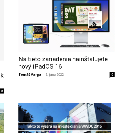
Na tieto zariadenia nainštalujete
nový iPadOS 16
ek
Tomáš Varga
-
6. júna 2022
0
0