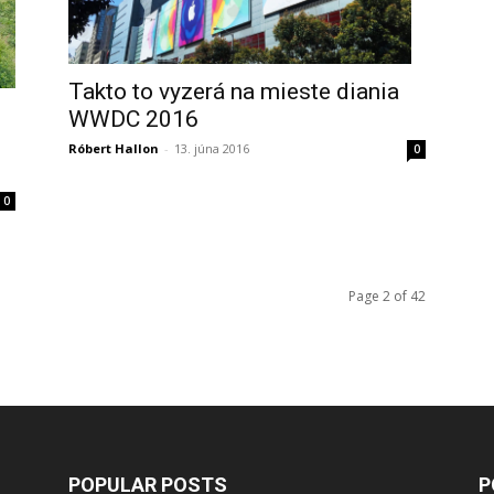
Takto to vyzerá na mieste diania
WWDC 2016
Róbert Hallon
-
13. júna 2016
0
0
Page 2 of 42
POPULAR POSTS
P