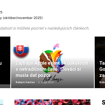
25
 (október/november 2025)
dalostí si môžete pozrieť v nasledujúcich článkoch.
u
Zajtrajší Apple event sa uskutoční
Ta
v netradičnom čase. Slováci si
Go
musia dať pozor
za
Róbert Hallon
-
6. mája 2024
Rób