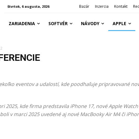
Bazár
Inzercia
Kontakt
Re
štvrtok, 6 augusta, 2026
ZARIADENIA
SOFTVÉR
NÁVODY
APPLE
 2
FERENCIE
koľko eventov a udalostí, kde poodhaľuje pripravované novi
ri 2025, kde firma predstavila iPhone 17, nové Apple Watch 
 boli v marci 2025 uvedené aj nové MacBooky Air M4 či iPho