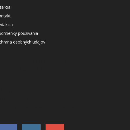
zercia
ontakt
edakcia
odmienky používania
chrana osobných údajov
agazín svetapple.sk prevádzkuje
poločnosť Netspree s.r.o.
ČO: 48167657
IČ: 2120076189
AT: SK2120076189
ontaktný e-mail: redakcia@svetapple.sk