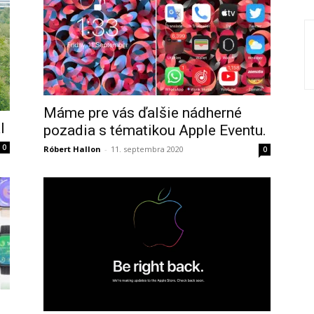
Máme pre vás ďalšie nádherné
l
pozadia s tématikou Apple Eventu.
0
Róbert Hallon
-
11. septembra 2020
0