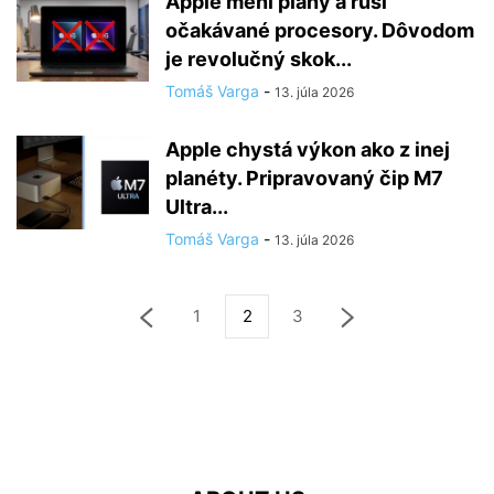
Apple mení plány a ruší
očakávané procesory. Dôvodom
je revolučný skok...
Tomáš Varga
-
13. júla 2026
Apple chystá výkon ako z inej
planéty. Pripravovaný čip M7
Ultra...
Tomáš Varga
-
13. júla 2026
1
2
3