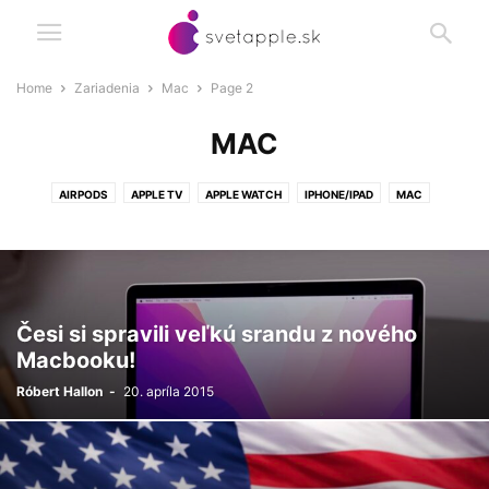
Home
Zariadenia
Mac
Page 2
MAC
AIRPODS
APPLE TV
APPLE WATCH
IPHONE/IPAD
MAC
Česi si spravili veľkú srandu z nového
Macbooku!
Róbert Hallon
-
20. apríla 2015