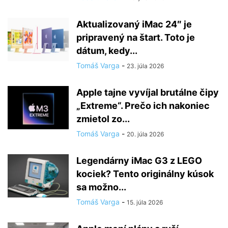
Aktualizovaný iMac 24″ je
pripravený na štart. Toto je
dátum, kedy...
Tomáš Varga
-
23. júla 2026
Apple tajne vyvíjal brutálne čipy
„Extreme“. Prečo ich nakoniec
zmietol zo...
Tomáš Varga
-
20. júla 2026
Legendárny iMac G3 z LEGO
kociek? Tento originálny kúsok
sa možno...
Tomáš Varga
-
15. júla 2026