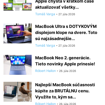
Apple chystá v krátkom čase
aktualizovať všetky...
Tomáš Varga
-
27. júla 2026
MacBook Ultra s DOTYKOVÝM
displejom klope na dvere. Toto
sú najzásadnejšie...
Tomáš Varga
-
27. júla 2026
MacBook Neo 2. generácie.
Tieto novinky Apple prinesie!
Róbert Hallon
-
26. júla 2026
Najlepší MacBook súčasnosti
kúpite za BRUTÁLNU cenu.
Využite to, kým sa...
Róbert Hallon
-
26. júla 2026