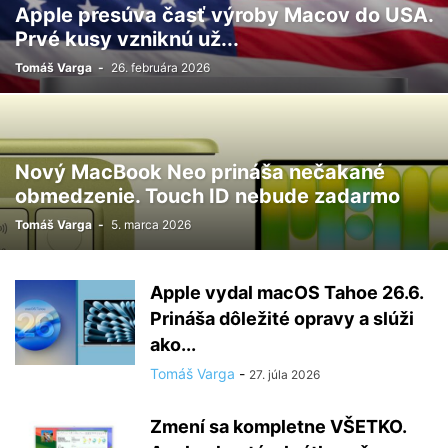
Apple presúva časť výroby Macov do USA.
Prvé kusy vzniknú už...
Tomáš Varga
-
26. februára 2026
Nový MacBook Neo prináša nečakané
obmedzenie. Touch ID nebude zadarmo
Tomáš Varga
-
5. marca 2026
Apple vydal macOS Tahoe 26.6.
Prináša dôležité opravy a slúži
ako...
Tomáš Varga
-
27. júla 2026
Zmení sa kompletne VŠETKO.